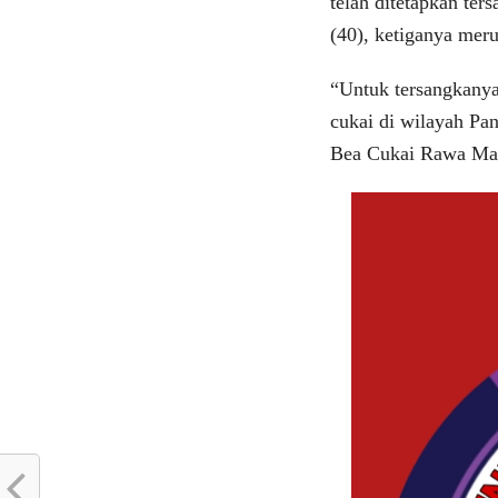
telah ditetapkan ters
(40), ketiganya meru
“Untuk tersangkanya
cukai di wilayah Pa
Bea Cukai Rawa Man