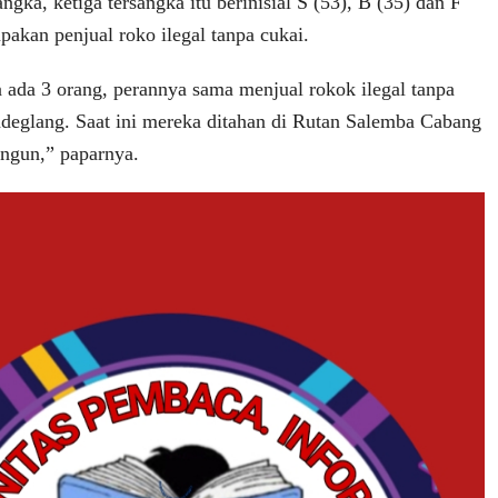
angka, ketiga tersangka itu berinisial S (53), B (35) dan F
pakan penjual roko ilegal tanpa cukai.
 ada 3 orang, perannya sama menjual rokok ilegal tanpa
ndeglang. Saat ini mereka ditahan di Rutan Salemba Cabang
gun,” paparnya.