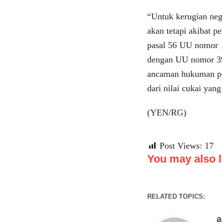
“Untuk kerugian neg
akan tetapi akibat p
pasal 56 UU nomor 1
dengan UU nomor 39
ancaman hukuman pen
dari nilai cukai yan
(YEN/RG)
Post Views:
17
You may also li
RELATED TOPICS: