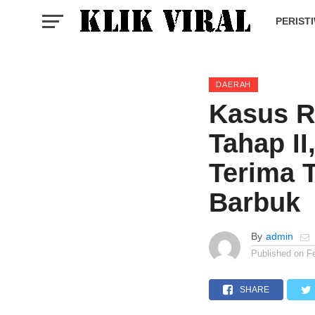
PERIST
DAERAH
Kasus R
Tahap II
Terima 
Barbuk
By
admin
Published on
F
SHARE