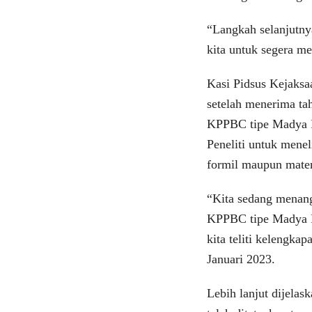
“Langkah selanjutnya
kita untuk segera m
Kasi Pidsus Kejaks
setelah menerima ta
KPPBC tipe Madya P
Peneliti untuk menel
formil maupun mater
“Kita sedang menang
KPPBC tipe Madya Pa
kita teliti kelengka
Januari 2023.
Lebih lanjut dijelas