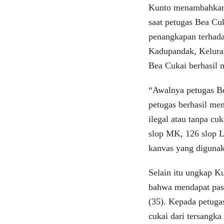
Kunto menambahkan,
saat petugas Bea C
penangkapan terhada
Kadupandak, Kelurah
Bea Cukai berhasil 
“Awalnya petugas Be
petugas berhasil me
ilegal atau tanpa cu
slop MK, 126 slop L
kanvas yang digunak
Selain itu ungkap Ku
bahwa mendapat paso
(35). Kepada petuga
cukai dari tersangka