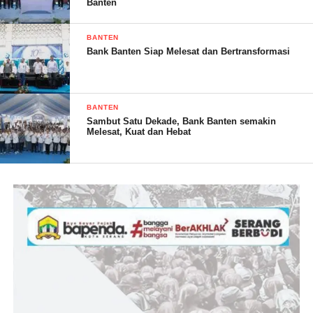
Banten
BANTEN
Bank Banten Siap Melesat dan Bertransformasi
Sementara itu, Kasi Intel yang lama Rans Fismi Pasaribu
mengatakan banyak terimakasih kepada rekan-rekan media dan
selamat datang kepada pak Andi Indra Kasi Intel yang baru.
BANTEN
Menurutnya, secara umum besarnya Kabupaten Lebak ini
Sambut Satu Dekade, Bank Banten semakin
karena adanya dukungan dari temen-temen media.
Melesat, Kuat dan Hebat
” Selama satu tahun saya bertugas sebagai Kasi Intel Kejari
Lebak mengucapkan terimakasih kepada temen temen media dan
masyarakat Kabupaten Lebak. Kedepannya saya harap temen
temen media bisa mensupport Kasi Intel yang baru dan tetap
bersinergi dalam informasi yang ada di Lebak,” harapnya.
(ND-RG)
Post Views:
22