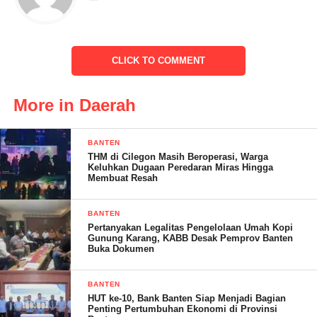
” Untuk Kasi Intel yang lama saya ucapkan banyak terimakasih
atas kinerja selama ini selaku Kasi Intel yang bisa menimbulkan
CLICK TO COMMENT
kondusifitas Kejaksaan Negeri Lebak dan juga untuk masyarakat
Lebak pada umumnya, juga bisa bekerjasama dengan rekan
More in Daerah
rekan media selama ini,” sambung Kajari Lebak Sulvia Triana.
Kata Sulvia Triana mengungkapkan bahwa Kasi Intel Kejari
BANTEN
yang baru adalah Kasi Barang bukti di Kejari Cilegon, kemudian
THM di Cilegon Masih Beroperasi, Warga
Keluhkan Dugaan Peredaran Miras Hingga
Kasi Intel yang lama akan pindah menjadi Kasi Pidana Khusus
Membuat Resah
(Pidsus) ke Kejaksaan Negeri Sumber di Cirebon.
BANTEN
Pertanyakan Legalitas Pengelolaan Umah Kopi
Gunung Karang, KABB Desak Pemprov Banten
Buka Dokumen
BANTEN
HUT ke-10, Bank Banten Siap Menjadi Bagian
Penting Pertumbuhan Ekonomi di Provinsi