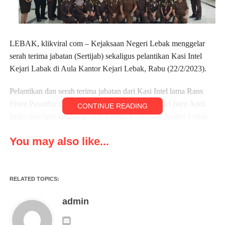
LEBAK, klikviral com – Kejaksaan Negeri Lebak menggelar
serah terima jabatan (Sertijab) sekaligus pelantikan Kasi Intel
Kejari Labak di Aula Kantor Kejari Lebak, Rabu (22/2/2023).
Pelantikan dan serah terima jabatan dari Kasi Intel lama Rans
Fismi Pasaribu diserah terimakan kepada Kasi Intel baru Andi
CONTINUE READING
Indra dipimpin langsung oleh Kepala Kejaksaan Negeri Lebak
Sulvia Triana Hapsari.
You may also like...
Kepala Kejaksaan Negeri ( Kejari) Lebak Sulvia Triana
mengucapkan banyak terimakasih kepada Kasi Intel yang lama
yang dapat melaksanakan tugasnya dengan baik.
RELATED TOPICS:
” Hari ini telah dilaksanakan sertijab sekaligus pelantikan Kasi
admin
Intel Kejari Lebak yang baru, dari Pejabat yang lama bapak
Rans Fismi Pasaribu SH MH kepada Andi Indra SH,” ujarnya.