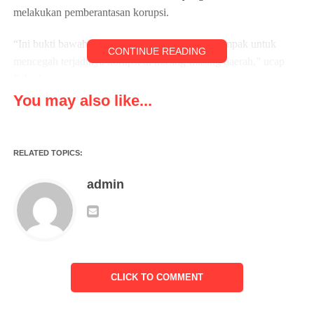
melakukan pemberantasan korupsi.
“Ini bukti bawah Kepala Daerah dan DPRD kompak untuk
CONTINUE READING
mencegah terjadinya korupsi di masing-masing daerah,” ucap
Fahmi.
You may also like...
Direktur Koordinasi dan Supervisi Wilayah II KPK RI Brigjen
(Pol) Bahtiar Ujang Purnama mengatakan Rapat Koordinasi
tersebut dalam rangka perbaikan tata kelola di seluruh
RELATED TOPICS:
Kabupaten/Kota se-Provinsi Banten.
admin
“Kami sudah merekomendasikan perbaikan tata kelola melalui
MCSP, MCSP ini sebagai sarana atau tools untuk membuat
komunikasi dua arah. Teman-teman daerah diberikan berbagai
macam indikator maupun sasaran dalam perbaikan tata kelola
dan nanti hasilnya akan disurvei,” tegasnya.
CLICK TO COMMENT
Sementara itu Gubernur Banten Andra Soni mengatakan
Pemerintah Provinsi Banten berkomitmen mewujudkan tata