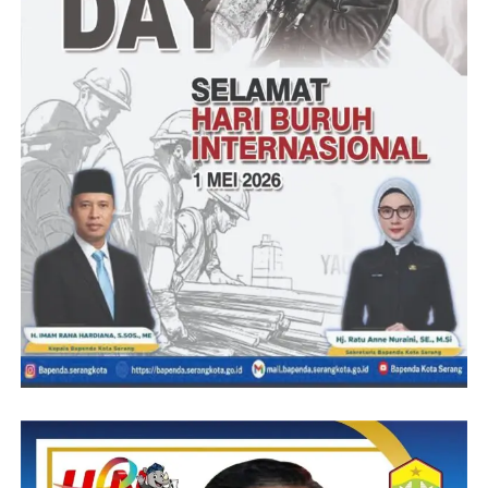
top down, tetapi harus button up sesuai keinginan masyarakat,”
pungkas Wagub.
Untuk diketahui dalam Rapat Koordinasi tersebut juga dilakukan
penandatangan komitmen antikorupsi Kepala Daerah dan Ketua
DPRD di wilayah Provinsi Banten. Kegiatan rakor tersebut
diikuti seluruh Kepala Daerah Sekretaris Daerah dan Inspektur
Daerah Kabupaten/Kota se-Provinsi Banten serta sejumlah
kepala OPD di lingkungan Pemprov Banten. (Red)
Post Views:
16