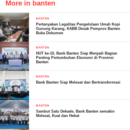
More in banten
kelola pemerintahan yang akuntabel, terbuka, dan partisipatif.
Oleh karenanya dalam upaya pencegahan dan pemberantasan
BANTEN
korupsi, Pemprov Banten telah melakukan penataan kebijakan
Pertanyakan Legalitas Pengelolaan Umah Kopi
dan regulasi anti korupsi, baik berupa instruksi atau arahan, serta
Gunung Karang, KABB Desak Pemprov Banten
Buka Dokumen
melakukan pembentukan peraturan perundang-undangan dalam
upaya pencegahan korupsi.
BANTEN
HUT ke-10, Bank Banten Siap Menjadi Bagian
“Praktik korupsi adalah musuh bersama yang harus kita lawan,
Penting Pertumbuhan Ekonomi di Provinsi
Banten
karena merusak kepercayaan masyarakat dan menghambat
kemajuan daerah,” ungkapnya.
BANTEN
Bank Banten Siap Melesat dan Bertransformasi
Gubernur Banten menyampaikan, saat ini Pemprov Banten
tengah melaksanakan sejumlah program untuk mencapai visi
misi Gubernur dan Wakil Gubernur Banten, yakni Banten maju,
adil merata dan tidak korupsi. “Salah satu diantaranya kami
BANTEN
Sambut Satu Dekade, Bank Banten semakin
melaksanakan sekolah gratis dalam rangka meningkatkan
Melesat, Kuat dan Hebat
kualitas pendidikan dan keterampilan sehingga dapat berdaya
saing di era global,” ungkapnya.