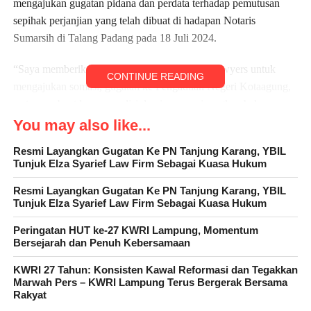
mengajukan gugatan pidana dan perdata terhadap pemutusan
sepihak perjanjian yang telah dibuat di hadapan Notaris
Sumarsih di Talang Padang pada 18 Juli 2024.
“Saya memberikan kuasa penuh kepada YD Lawyers untuk
CONTINUE READING
mengajukan somasi, gugatan ke Pengadilan Negeri Kotaagung,
serta membuat laporan polisi demi memperjuangkan hak saya
dalam perjanjian ini,” ujar Bagus. Minggu, 16/2/2025.
You may also like...
Resmi Layangkan Gugatan Ke PN Tanjung Karang, YBIL
Yasmi Dona, kuasa hukum Bagus Sutoto, menegaskan bahwa
Tunjuk Elza Syarief Law Firm Sebagai Kuasa Hukum
pembatalan perjanjian notaris tidak bisa dilakukan secara sepihak
tanpa melalui mekanisme hukum yang sah.
Resmi Layangkan Gugatan Ke PN Tanjung Karang, YBIL
Tunjuk Elza Syarief Law Firm Sebagai Kuasa Hukum
“Kami melihat banyak kejanggalan dalam pemutusan kerja sama
Peringatan HUT ke-27 KWRI Lampung, Momentum
pengelolaan kebun serta pemutusan perjanjian jual beli yang
Bersejarah dan Penuh Kebersamaan
tertuang dalam Akta Notaris No. 55, Perjanjian Pengikat Jual
KWRI 27 Tahun: Konsisten Kawal Reformasi dan Tegakkan
Beli, serta Perjanjian No. RAN/01/IX/2024/R tentang Kerja
Marwah Pers – KWRI Lampung Terus Bergerak Bersama
Sama Pengelolaan Kebun,” jelas Yasmi Dona.
Rakyat