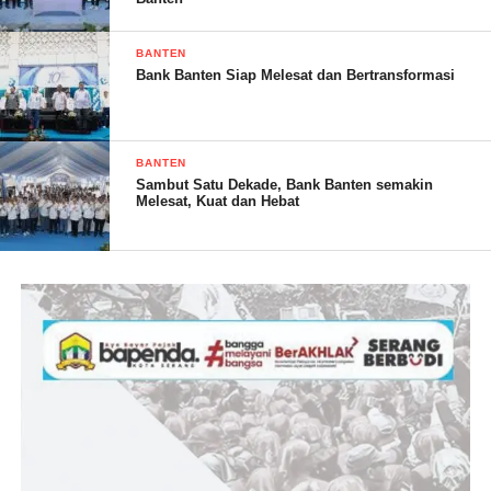
BANTEN
“Film ini dikemas dalam komedi yang menggelak tawa sekaligus
Bank Banten Siap Melesat dan Bertransformasi
satir yang menyentil. Serupa kritik bagi para politikus yang
tengah berkontestasi di panggung politik. Sehingga kami
berharap, kalangan milenial dapat memaknai pemilu sebagai
BANTEN
peristiwa kebudayaan bukan sekedar kontestasi kekuasaan,”
Sambut Satu Dekade, Bank Banten semakin
pungkasnya.
Melesat, Kuat dan Hebat
(YEN/RG)
Post Views:
19