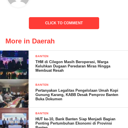
dan perwakilan dari pimpinan kampus UNMA Banten,”
ucapnya.
CLICK TO COMMENT
More in Daerah
BANTEN
THM di Cilegon Masih Beroperasi, Warga
Keluhkan Dugaan Peredaran Miras Hingga
Membuat Resah
BANTEN
Masih dikatakan Falahudin, dalam film Kejarlah Janji disutradari
Pertanyakan Legalitas Pengelolaan Umah Kopi
Gunung Karang, KABB Desak Pemprov Banten
oleh Garin Nugroho dan dibintangi oleh Ibnu Jamil, Cut Mini,
Buka Dokumen
Shenina Cinnamon berkisah tentang kontestasi politik pilkades
dan keluarga dari ibu pertiwi Cut Mini yang membesarkan ketiga
BANTEN
anaknya seorang diri.
HUT ke-10, Bank Banten Siap Menjadi Bagian
Penting Pertumbuhan Ekonomi di Provinsi
Banten