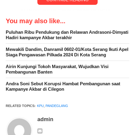
IKLAN DPD RI DARI FORUM KOMUNIKASI ANTAR
RELAWAN 2024 ( FOKAR24)
You may also like...
Puluhan Ribu Pendukung dan Relawan Andrasoni-Dimyati
“Untuk itu, kami datang ke UNMA untuk nobar film Kejarlah
Hadiri kampanye Akbar terakhir
Janji. Tujuan dari kegiatan tersebut diantaranya untuk
meningkatkan kesadaran masyarakat tentang pemilu sebagai
Mewakili Dandim, Danramil 0602-01/Kota Serang Ikuti Apel
Siaga Pengawasan Pilkada 2024 Di Kota Serang
sarana integrasi bangsa, dan mengajak generasi milenial dan
pemilih pemula Gen z untuk menggunakan hak pilihnya dengan
Airin Kunjungi Tokoh Masyarakat, Wujudkan Visi
bijak pada tanggal 14 Februari 2024 mendatang,” kata
Pembangunan Banten
Falahudin.
Andra Soni Sebut Korupsi Hambat Pembangunan saat
Kampanye Akbar di Cilegon
Menurut dia, Nobar tersebut ditargetkan untuk pemilih pemula
RELATED TOPICS:
KPU
,
PANDEGLANG
dan pemilih muda dari kalangan mahasiswa,” Nobar ini dengan
admin
target peserta atau mahasiswa sebanyak 100 orang, dan dihadiri
oleh Komisioner KPU Kabupaten Pandeglang beserta jajaran,