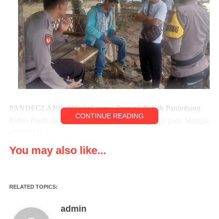
PANDEGLANG, klikviral.com – Personil Polsek Panimbang
CONTINUE READING
Polres Pandeglang menggelar Patroli Wisata pantai pada Minggu
(22/01/23).
You may also like...
Dalam patroli tersebut personil Polsek Panimbang menyasar
sepanjang Pantai jalan raya Tanjunglesung-Panimbang, Tempat
Wisata Pantai Tanjunglesung, Kecamatan Panimbang,
RELATED TOPICS:
Kabupaten Pandeglang, Banten.
admin
Saat di konfirmasi Kapolsek Panimbang Iptu Asep Jamaludin