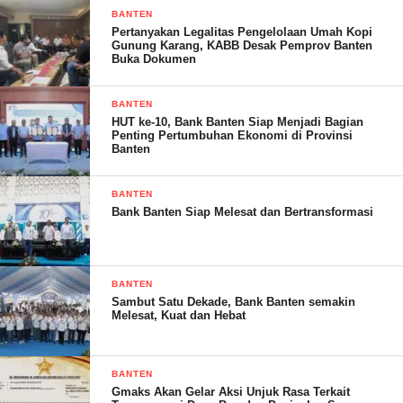
BANTEN
Pertanyakan Legalitas Pengelolaan Umah Kopi
Gunung Karang, KABB Desak Pemprov Banten
Buka Dokumen
BANTEN
HUT ke-10, Bank Banten Siap Menjadi Bagian
Penting Pertumbuhan Ekonomi di Provinsi
Banten
BANTEN
Bank Banten Siap Melesat dan Bertransformasi
Adapun visi lembaga mewujudkan potensi potensi dan
intelegensi (SDM) Sumber daya manusia dibidang IPTEK di era
Globalisasi.
BANTEN
Ungkap A.HAMBALI harapan dengan berdirinya lembaga yang
Sambut Satu Dekade, Bank Banten semakin
Melesat, Kuat dan Hebat
dipimpinnya .Menggali SDM yg berpotensi agar mampu
mengoperasikan komputer dengan baik.Mewujudkan
keterampilan dan keahlian teknologi informasi Serta
BANTEN
mewujudkan kesempatan kerja luas dan mampu bekerja
Gmaks Akan Gelar Aksi Unjuk Rasa Terkait