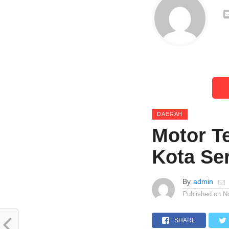
DAERAH
Motor T
Kota Se
By
admin
Published on
N
SHARE