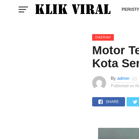
PERIST
DAERAH
Motor T
Kota Se
By
admin
Published on
N
SHARE