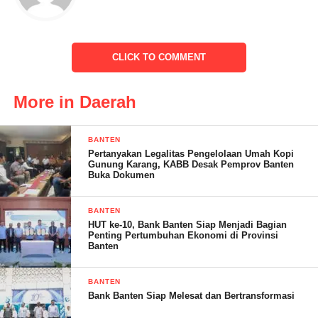
seluruh peserta dan pendukung acara MTQ ke-53 dapat
membawa prestasi yang membanggakan bagi Bandar Lampung.
CLICK TO COMMENT
More in Daerah
BANTEN
SOLA. (RG)
Pertanyakan Legalitas Pengelolaan Umah Kopi
Gunung Karang, KABB Desak Pemprov Banten
Buka Dokumen
Post Views:
18
BANTEN
HUT ke-10, Bank Banten Siap Menjadi Bagian
Penting Pertumbuhan Ekonomi di Provinsi
Banten
BANTEN
Bank Banten Siap Melesat dan Bertransformasi