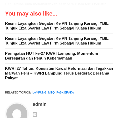
Leni Erlina juga mengharapkan agar para siswa terus berlatih
lebih giat lagi untuk bisa mengulang prestasi di tingkat provinsi
You may also like...
Lampung dan mengikuti jejak kakak-kakak mereka yang pernah
Resmi Layangkan Gugatan Ke PN Tanjung Karang, YBIL
menjadi PASKIBRAKA Nasional pada tahun 2012.
Tunjuk Elza Syarief Law Firm Sebagai Kuasa Hukum
Sementara itu, Wali Kota Bandar Lampung, Eva Dwiana, yang
Resmi Layangkan Gugatan Ke PN Tanjung Karang, YBIL
akrab dipanggil Bunda Eva, memberikan motivasi kepada para
Tunjuk Elza Syarief Law Firm Sebagai Kuasa Hukum
qori dan qoriah agar tetap semangat bertanding dan nantinya
Peringatan HUT ke-27 KWRI Lampung, Momentum
dapat mempertahankan gelar juara di tingkat provinsi.
Bersejarah dan Penuh Kebersamaan
Di tempat yang sama, Ketua LPTQ Provinsi Lampung yang
KWRI 27 Tahun: Konsisten Kawal Reformasi dan Tegakkan
Marwah Pers – KWRI Lampung Terus Bergerak Bersama
juga menjabat sebagai Asisten Pemerintahan dan Kesra Provinsi
Rakyat
Lampung, Qudrotul Ikhwan, menekankan pentingnya
memastikan bahwa para peserta lomba adalah warga asli Bandar
RELATED TOPICS:
LAMPUNG
,
MTQ
,
PASKIBRAKA
Lampung. “Hal ini penting agar kaderisasi berjalan dengan baik
dan untuk menghindari diskualifikasi,” tegasnya.
admin
Dengan semangat dan persiapan yang matang, diharapkan