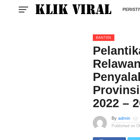
PERIST
BANTEN
Pelanti
Relawan
Penyala
Provins
2022 – 
By
admin
Published on
O