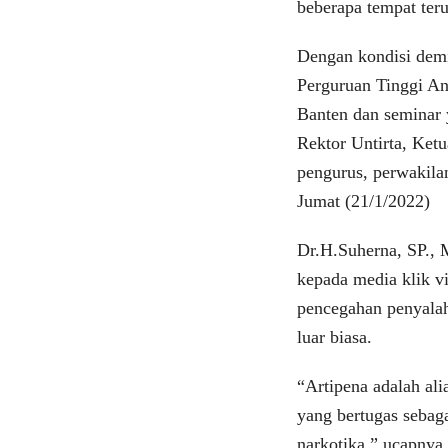
beberapa tempat ter
Dengan kondisi demi
Perguruan Tinggi A
Banten dan seminar y
Rektor Untirta, Ket
pengurus, perwakila
Jumat (21/1/2022)
Dr.H.Suherna, SP.,
kepada media klik vi
pencegahan penyalah
luar biasa.
“Artipena adalah ali
yang bertugas sebag
narkotika,” ucapnya