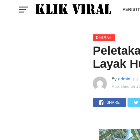
PERIST
DAERAH
Peletak
Layak H
By
admin
Published on
J
SHARE