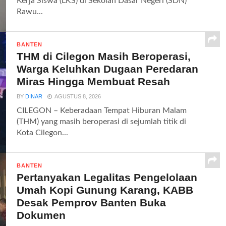
Kerja Siswa (LKS) di Sekolah Dasar Negeri (SDN)
Rawu...
BANTEN
THM di Cilegon Masih Beroperasi,
Warga Keluhkan Dugaan Peredaran
Miras Hingga Membuat Resah
BY
DINAR
AGUSTUS 8, 2026
CILEGON – Keberadaan Tempat Hiburan Malam
(THM) yang masih beroperasi di sejumlah titik di
Kota Cilegon...
BANTEN
Pertanyakan Legalitas Pengelolaan
Umah Kopi Gunung Karang, KABB
Desak Pemprov Banten Buka
Dokumen