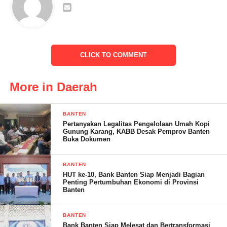
masyarakat,tokoh agama,tokoh pemuda dan selebihnya akan
kami serahkan kepada pihak kelurahan tersebut yang lebih tau
atas apa yang terjadi di kota serang dan kami disini pihak Dinas
BPBD hanya memediasi,”tegasnya
CLICK TO COMMENT
More in Daerah
Kami sangat berharap setelah kita bentuk kepengurusan
kelurahan tangguh tersebut selanjutnya kita serahkan kepada
pihak kelurahan itu sendiri untuk dikelola dengan baik dengan
BANTEN
Pertanyakan Legalitas Pengelolaan Umah Kopi
terbentuknya Kelurahan Tangguh merupakan bagian dari
Gunung Karang, KABB Desak Pemprov Banten
kepedulian kita kepada kelurahan itu sendiri dan
Buka Dokumen
masyarakatnya,”pungkasnya
BANTEN
HUT ke-10, Bank Banten Siap Menjadi Bagian
Penting Pertumbuhan Ekonomi di Provinsi
Banten
Tantowi
BANTEN
Bank Banten Siap Melesat dan Bertransformasi