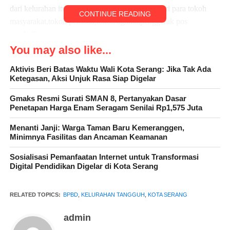
dari kelurahan itu sendiri dan unsur unsurnya dari para tokoh
CONTINUE READING
masyarakat,tokoh pemuda,tokoh agama,penggerak pos
yandu,”ucapnya
You may also like...
Aktivis Beri Batas Waktu Wali Kota Serang: Jika Tak Ada
Ketegasan, Aksi Unjuk Rasa Siap Digelar
Gmaks Resmi Surati SMAN 8, Pertanyakan Dasar
Penetapan Harga Enam Seragam Senilai Rp1,575 Juta
Menanti Janji: Warga Taman Baru Kemeranggen,
Minimnya Fasilitas dan Ancaman Keamanan
Sosialisasi Pemanfaatan Internet untuk Transformasi
Digital Pendidikan Digelar di Kota Serang
Membentuk struktur kepengurusan kelurahan tangguh bencana
bertujuan agar masyarakat lebih mandiri dan lebih mengena pada
RELATED TOPICS:
BPBD
,
KELURAHAN TANGGUH
,
KOTA SERANG
sasarannya dan yang mengenal investigasi bencana dalam
admin
lingkungannya adalah pihak kelurahan,para tokoh