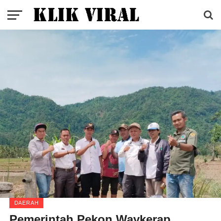
DAERAH
Pemerintah Pekon Waykerap