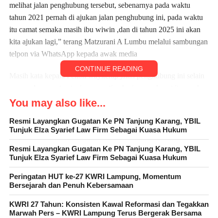
melihat jalan penghubung tersebut, sebenarnya pada waktu
tahun 2021 pernah di ajukan jalan penghubung ini, pada waktu
itu camat semaka masih ibu wiwin ,dan di tahun 2025 ini akan
kita ajukan lagi,” terang Matzurani A Lumbu melalui sambungan
telpon via WhatsApp kepada awak media
CONTINUE READING
Masih kata kepala Pekon waykerap jalan penghubung ini selain
para pedagang atau tani ,yang setiap harinya melewat itu, anak
anak sekolah dari Pekon waykerap sekolah di Pekon sudimoro
You may also like...
MTS, MA BAHRUL ULUM, saya perihatin dan kasihan
Resmi Layangkan Gugatan Ke PN Tanjung Karang, YBIL
melihat mereka apa lagi di saat musim penghujan mana jalan
Tunjuk Elza Syarief Law Firm Sebagai Kuasa Hukum
becek, ” jelas nya
Resmi Layangkan Gugatan Ke PN Tanjung Karang, YBIL
Tunjuk Elza Syarief Law Firm Sebagai Kuasa Hukum
Dalam kegiatan tersebut di hadiri oleh camat semaka, kepala
Pekon waykerap, kepala Pekon sudimoro bangun, kepala Pekon
Peringatan HUT ke-27 KWRI Lampung, Momentum
sudimoro induk, bhp, tokoh adat, tokoh masyarakat, dan
Bersejarah dan Penuh Kebersamaan
pendamping desa untuk meninjau langsung jalan penghubung
KWRI 27 Tahun: Konsisten Kawal Reformasi dan Tegakkan
Pekon waykerap, menuju Pekon sudimoro, Kecamatan semaka
Marwah Pers – KWRI Lampung Terus Bergerak Bersama