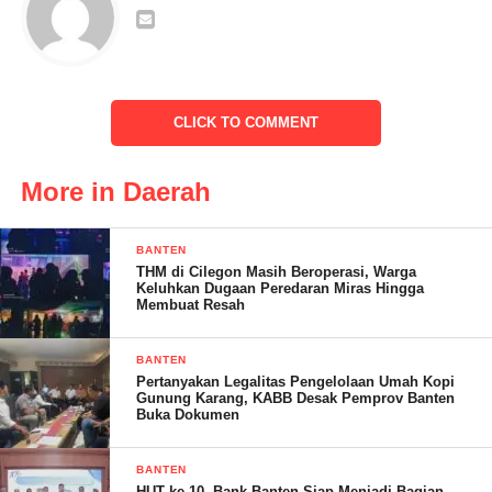
meningkatkan disektor pertanian dan kesehatan dengan
mengembangkan varietas unggulan beras merah, Selasa
(7/2/2023)
Kepada awak media .klikviral.com Dr. H. Suherna, SP.,
M Si Wakil Rektor Untirta yang akan mengikuti
CLICK TO COMMENT
pemilihan Rektor mengatakan,” Saya sangat miris
dengan kondisi pertanian saat ini dimana para generasi
More in Daerah
milenial kita malu kalau berpredikat sebagai petani,”
ucapnya
BANTEN
THM di Cilegon Masih Beroperasi, Warga
Keluhkan Dugaan Peredaran Miras Hingga
Membuat Resah
BANTEN
Pertanyakan Legalitas Pengelolaan Umah Kopi
Gunung Karang, KABB Desak Pemprov Banten
Buka Dokumen
BANTEN
HUT ke-10, Bank Banten Siap Menjadi Bagian