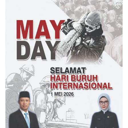
Ir. H. Agus M. Tauchid S, M.Si. Kepala Dinas
Pertanian Provinsi Banten menambahkan,”Saya
mengapresiasi kepada para putra Banten yang
menawarkan kepada kami varietas padi merah pulen
yang menjadi unggulan menjadi beras orgaik,”
“Kami dari dinas Pertanian akan mengawal varietas ini
baik secara asal muasal benih beras merah pulen , gen
yang nantinya akan kami rilis unggul. Lokal, Nasional
yang dapat diandalkan,” tuturnya
“Dimana untuk pemasangan beras merah pulen ini
sangat diminati khususnya pada segmen orang yang
ingin sehat,”tutupnya