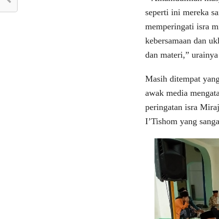
seperti ini mereka s
memperingati isra 
kebersamaan dan ukh
dan materi,” urainya
Masih ditempat yan
awak media mengatak
peringatan isra Mir
I’Tishom yang sanga