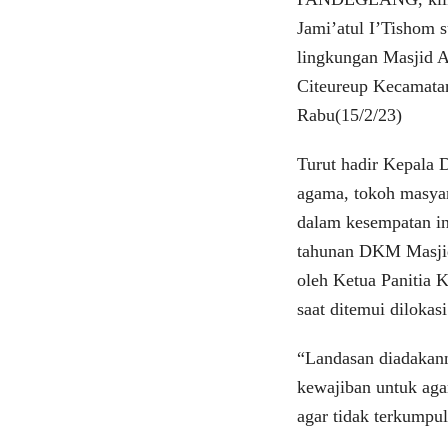
Jami’atul I’Tishom s
lingkungan Masjid 
Citeureup Kecamata
Rabu(15/2/23)
Turut hadir Kepala 
agama, tokoh masyar
dalam kesempatan in
tahunan DKM Masjid
oleh Ketua Panitia 
saat ditemui dilokasi
“Landasan diadakanny
kewajiban untuk ag
agar tidak terkumpul