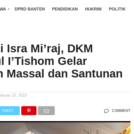
IWA
DPRD BANTEN
PENDIDIKAN
HUKRIM
POLITIK
i Isra Mi’raj, DKM
l I’Tishom Gelar
n Massal dan Santunan
ebruari 15, 2023
TWEET
COMMENT