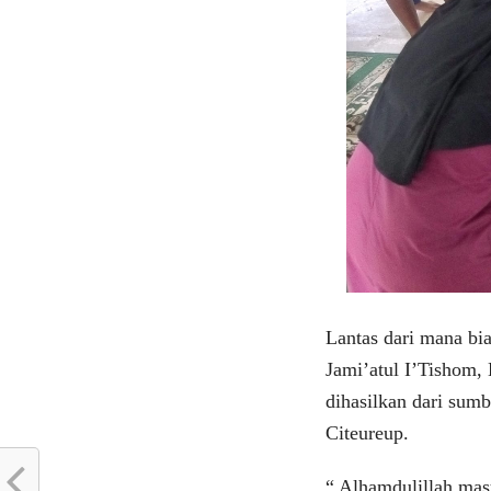
Lantas dari mana bi
Jami’atul I’Tishom
dihasilkan dari sum
Citeureup.
“ Alhamdulillah mas