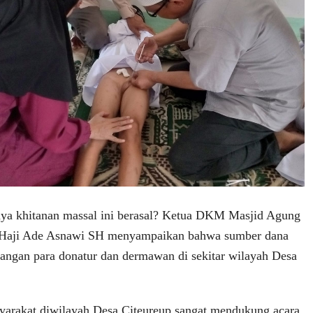
aya khitanan massal ini berasal? Ketua DKM Masjid Agung
, Haji Ade Asnawi SH menyampaikan bahwa sumber dana
bangan para donatur dan dermawan di sekitar wilayah Desa
yarakat diwilayah Desa Citeureup sangat mendukung acara