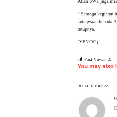
Allah SWT juga me
“ Semoga kegiatan i
ketaqwaan kepada A
tutupnya.
(YEN/RG)
Post Views:
23
You may also li
RELATED TOPICS: