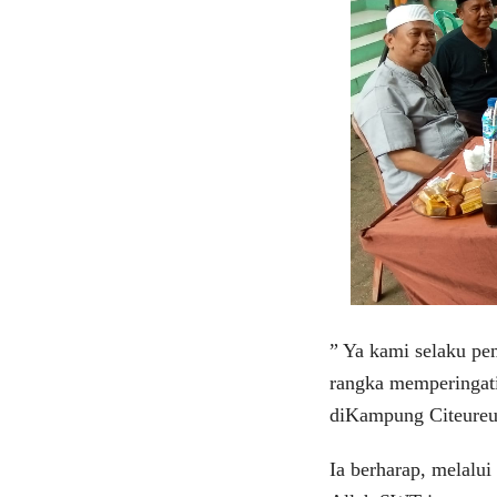
” Ya kami selaku pe
rangka memperingati
diKampung Citeureup
Ia berharap, melalu