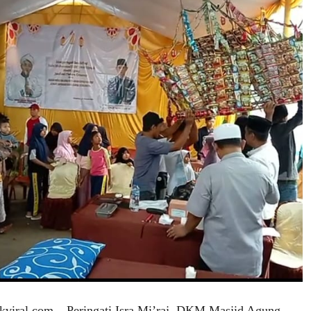
ral.com – Peringati Isra Mi’raj, DKM Masjid Agung