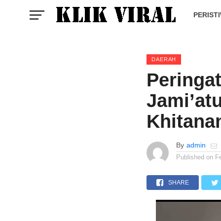
PERIST
DAERAH
Peringat
Jami’atu
Khitana
By
admin
Published on
F
SHARE