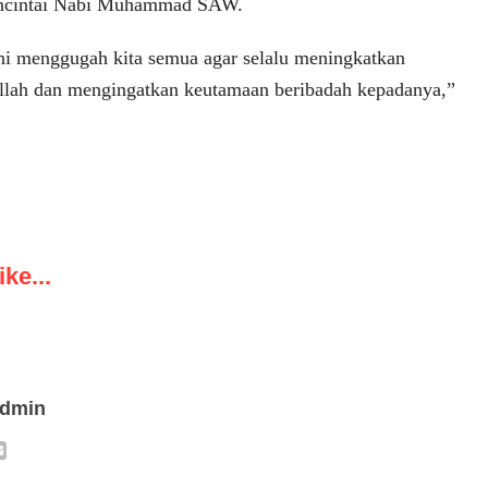
ncintai Nabi Muhammad SAW.
ni menggugah kita semua agar selalu meningkatkan
llah dan mengingatkan keutamaan beribadah kepadanya,”
ke...
admin