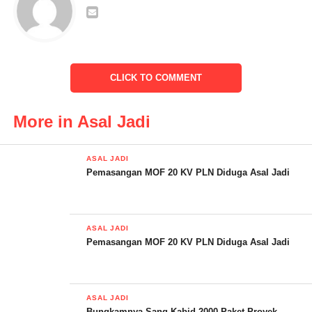
Kabupaten Pandeglang, Banten. Program penyelenggaraan jalan
yang menelan anggaran sebesar Rp. 689.610.327.00 tersebut
dikerjakan oleh CV.Salam Mahaka Karya, akan tetapi ada yang
janggal dalam pekerjaannya dan menjadi perguncingan di
masyarakat.
CLICK TO COMMENT
Bagaimana tidak, proyek yang sedang dalam pekerjaan diduga
More in Asal Jadi
asal-asalan dalam pengerjaannya.
ASAL JADI
Pemasangan MOF 20 KV PLN Diduga Asal Jadi
ASAL JADI
Pemasangan MOF 20 KV PLN Diduga Asal Jadi
ASAL JADI
Bungkamnya Sang Kabid 2000 Paket Proyek