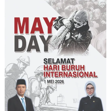
Jalan Cikadu-Pasirnangkan, yang berlokasi di Tanjakan Leuwi
Bedog Desa Kiarapayung Kecamatan Cibitung Kabupaten
Pandeglang,” Tegasnya
hal tersebut diduga karena adanya gagal kontruksi dan juga
lemahnya pengawasan dari pihak terkait.
Sementara itu, Warga sekitar yang enggan disebutkan namanya,
mengatakan,” ya benar pak, ini pengerjaan jalan kabupaten kami
lihat asal-asalan sedangkan jalan ini jalan kabupaten dan
anggaranya yang begitu Fantastis,” Terangnya
Dari hasil pantauan awak media, fisik pekerjaan yang ada, jelas
terlihat secara kasat mata, timbunan aspalnya sangat tipis,
sehingga ada bagian yang sudah mulai hancur dan terbongkar,
lantaran dikerjakan tidak sesuai dengan standar dan berkualitas
tinggi.
(YEN/RG)