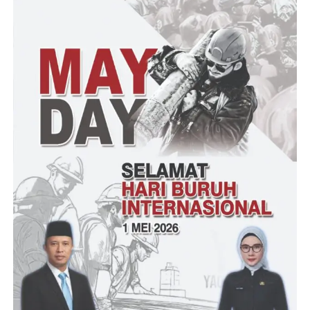
Senada juga diungkapkan warga Ciawi yang biasa disapa Buang
bahwa dengan dibangunnya jalan di 2023 dapat dipergunakan
bagi jalan umum.
“Jalan itu merupakan jalan desa juga sebagai akses umum yang
menghubungkan satu desa dengan desa sekelilingnya,” beber
warga Ciawi.
Sementara itu, Aktivis asal Patia Aris Doris menyampaikan