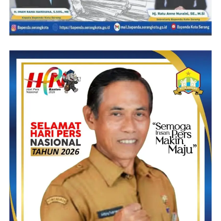
bahwa terkait akan dibangunnya ruas jalan Carenang Kidul
“Masyarakat setempat merasakan senang atas dialokasikannya
anggaran untuk pembangunan jalan, itu harapan masyarakat dan
kami apresiasi Pemerintah Kabupaten Pandeglang melalui Dinas
Perumahan Rakyat dan Kawasan Permukiman,” tutur Doris.
Ia meminta Ruas Jalan Carenang Kidul Rt.16/Rw04 dibangun
secara maksimal agar dapat memberikan manfaat bagi
masyarakat jangka panjang.
“Pelaksana CV. Salam Mahaka Karya harus memperhatikan
kualitas dalam pelaksanaan sehingga hasilnya tidak asal jadi,”
pungkasnya.
(YEN/RG)
Post Views:
14