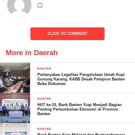
“Alhamdulillah, ditahun ini 2023 Ruas Jalan Carenang kidul
Rt.16/Rw 04 di Tahun ini 2023, Pemerintah Daerah Kabupaten
Pandeglang
melalui Satuan Kerja Dinas Pekerjaan Umum dan Penataan
CLICK TO COMMENT
Ruang menganggarkan dana Rp. 211.600.000,00, kami bersama
warga ucapkan terimakasih,” ucap Muhammad Subur.
More in Daerah
BANTEN
Pertanyakan Legalitas Pengelolaan Umah Kopi
Gunung Karang, KABB Desak Pemprov Banten
Buka Dokumen
BANTEN
HUT ke-10, Bank Banten Siap Menjadi Bagian
Penting Pertumbuhan Ekonomi di Provinsi
Banten
BANTEN
Bank Banten Siap Melesat dan Bertransformasi