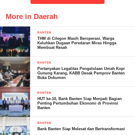
Sementara itu sastra Diharja Selaku ketua RW yang baru terpilih
periode 2024-2029 mendatang mengatakan kepada awak media.
More in Daerah
BANTEN
” Alhamdulillah saya resmi terpilih sebagai ketua RW 02 di
THM di Cilegon Masih Beroperasi, Warga
Link.kalibaru periode 2024-2029 yang mana pemilihan ini di
Keluhkan Dugaan Peredaran Miras Hingga
Membuat Resah
lakukan secara langsung dan Transparan di lingkungan RT02
RW.02 link.kalibaru”
BANTEN
Pertanyakan Legalitas Pengelolaan Umah Kopi
Gunung Karang, KABB Desak Pemprov Banten
Buka Dokumen
Sastra Diharja SE, juga menyampaikan terimakasih banyak buat
masyarakat yang telah mendukung dan percaya kepada saya
BANTEN
HUT ke-10, Bank Banten Siap Menjadi Bagian
untuk menjadi ketua RW di Link.kalibaru .Pungkasnya.
Penting Pertumbuhan Ekonomi di Provinsi
Banten
BANTEN
Bank Banten Siap Melesat dan Bertransformasi