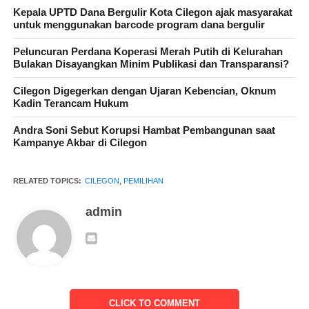
Kepala UPTD Dana Bergulir Kota Cilegon ajak masyarakat
untuk menggunakan barcode program dana bergulir
Peluncuran Perdana Koperasi Merah Putih di Kelurahan
Bulakan Disayangkan Minim Publikasi dan Transparansi?
Cilegon Digegerkan dengan Ujaran Kebencian, Oknum
Kadin Terancam Hukum
IKLAN FOKAR
Andra Soni Sebut Korupsi Hambat Pembangunan saat
Kampanye Akbar di Cilegon
Dalam pemungutan suara dan hasil penghitungan suara sastra
Diharja resmi terpilih menjadi Ketua RW 02 Link.kalibaru
RELATED TOPICS:
CILEGON
,
PEMILIHAN
dengan total suara yang di dapat 262 sebalik nya Jamhari
admin
memperoleh 105 suara dan 1 suara di nyatakan gagal , dengan
total pemilih 368 suara yang ada di Link.kalibaru kelurahan
Gerem kecamatan Gerogol.
CLICK TO COMMENT