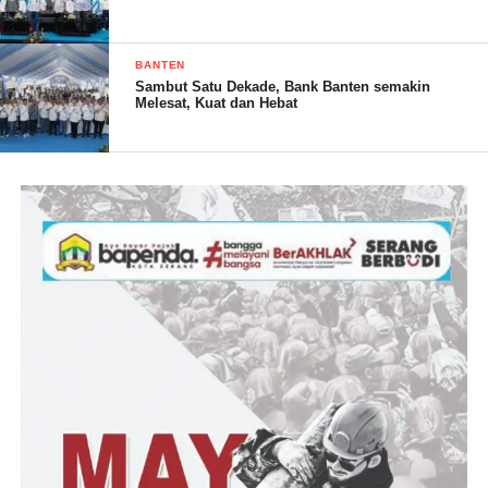
(Budi)
BANTEN
Sambut Satu Dekade, Bank Banten semakin
Post Views:
16
Melesat, Kuat dan Hebat