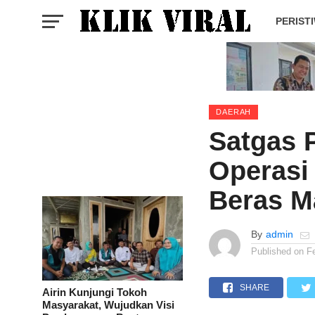
PERIST
DAERAH
Satgas 
Operasi
Beras M
By
admin
Published on
F
SHARE
Airin Kunjungi Tokoh
Masyarakat, Wujudkan Visi