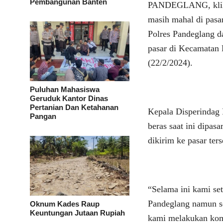
Pembangunan Banten
PANDEGLANG, klikv
masih mahal di pasa
Polres Pandeglang 
pasar di Kecamatan
(22/2/2024).
Puluhan Mahasiswa
Geruduk Kantor Dinas
Pertanian Dan Ketahanan
Kepala Disperindag
Pangan
beras saat ini dipas
dikirim ke pasar ters
“Selama ini kami se
Pandeglang namun se
Oknum Kades Raup
Keuntungan Jutaan Rupiah
kami melakukan kom