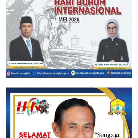
kejelasan dan musyawarah. Kami minta Camat Munjul
segera turun tangan agar uang potongan ini dapat
dikembalikan kepada penerima,” ungkapnya. (Dinar)
Baca juga :
https://klikviral.com/pjs-desa-munjul-
diduga-potong-dana-insentif-rt-rw-dan-guru-ngaji/?
amp=1
Post Views:
28