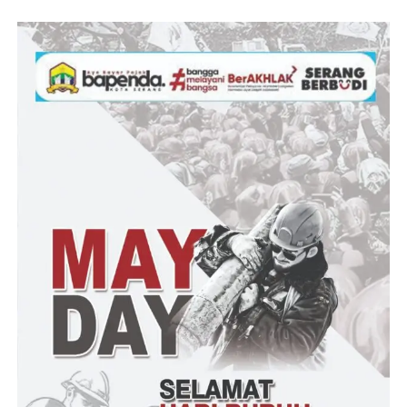
jumlah potongan bertambah menjadi Rp80.000, namun tanpa
adanya musyawarah, sehingga uang potongan sebesar Rp30.000
tidak jelas peruntukannya.
“Biasanya kami menerima Rp550.000, tapi itu hasil kesepakatan
untuk memudahkan bayar iuran BPJS kita para penerima. Tapi,
semenjak Pjs Kades, kok uang yang kami terima hanya sebesar
Rp520.000 tanpa musyawarah. Jadi, untuk apa lagi yang
Rp30.000 nya ini,” ujarnya, Minggu (10/11/2024).
Ia mengaku, Pjs Kades terkesan sewenang-wenang terhadap
penerima dana insentif dengan melaporkan pemotongan tersebut.
Bahkan, ja mengaku kejadian itu merupakan kali kedua pada
tahun 2024. Untuk itu, ia meminta agar Camat Munjul dapat
turun tangan mengatasi permasalahan tersebut.
“Uang insentif ini kan per empat bulan cair nya, ini
sudah dua kali pencairan, selalu dipotong tanpa