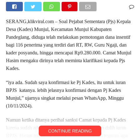
SERANG,klikviral.com – Soal Pejabat Sementara (Pjs) Kepala
Desa (Kades) Munjul, Kecamatan Munjul Kabupaten
Pandeglang, diduga telah melakukan pemotongan dana insentif
bagi 116 penerima yang terdiri dari RT, RW, Guru Ngaji, dan
kader posyandu, hingga mencapai Rp9.280.000. Camat Munjul
Hasim mengaku dirinya telah meminta klarifikasi kepada Pjs
Kades.
“iya ada. Sudah saya konfirmasi ke Pj Kades, itu untuk iuran
BPJS katanya. lebih jelasnya konfirmasi dengan Pj Kades
Munjul,” ujarnya singkat melalui pesan WhatsApp, Minggu
(10/11/2024).
Namun ketika ditanya perihal sanksi Camat kepada Pj Kades
karena sudah ada pengakuan pemotongan dengan dalih iuran
CONTINUE READING
BPJS, Hasim mengaku dirinya telah memberikan teguran agar