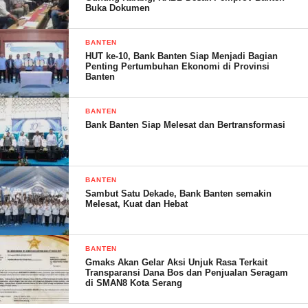
Buka Dokumen
kerja agar dapat dilayani.
“Iya silahkan bapak (red-media) datang di hari kerja, kami layani
BANTEN
HUT ke-10, Bank Banten Siap Menjadi Bagian
senin jam 1, ditunggu di Desa. Bukan tidak bisa menjelaskan,
Penting Pertumbuhan Ekonomi di Provinsi
tapi lebih jelas silahkan datang di hari kerja untuk konfirmasi,
Banten
kami layani,” katanya.
BANTEN
Sebelumnya diketahui, para penerima mendapatkan dana insentif
Bank Banten Siap Melesat dan Bertransformasi
sebesar Rp150.000 per bulan, yang dibayarkan setiap empat
bulan sekali melalui Pemerintah Desa, dimana satu kali
pencairan penerima mendapat uang sebesar Rp600.000.
BANTEN
Sambut Satu Dekade, Bank Banten semakin
Melesat, Kuat dan Hebat
Salah seorang penerima dana insentif di Desa Munjul yang
enggan disebutkan namanya mengatakan, ketika Desa Munjul
masih dipimpin Kepala Desa definitif, telah disepakati adanya
BANTEN
iuran dari masing-masing penerima sebesar Rp50.000, untuk
Gmaks Akan Gelar Aksi Unjuk Rasa Terkait
Transparansi Dana Bos dan Penjualan Seragam
pembayaran BPJS, dan lainnya.
di SMAN8 Kota Serang
Namun, ia menjelaskan sejak digantikan oleh Pjs Kepala Desa,