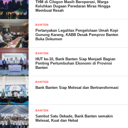
THM di Cilegon Masih Beroperasi, Warga
Keluhkan Dugaan Peredaran Miras Hingga
Dan saya berharap dan berdoa mudah mudahan seluruh legislatif
Membuat Resah
periode 2024-2029 tidak ada lagi terdengar yang melakukan
tindakan korupsi atau KKN dan sesuai keinginan masyarakat
BANTEN
Pertanyakan Legalitas Pengelolaan Umah Kopi
bahwa dewan di kota serang bersih dari korupsi,”pungkasnya
Gunung Karang, KABB Desak Pemprov Banten
Buka Dokumen
BANTEN
M. Jandan Salim,SE
HUT ke-10, Bank Banten Siap Menjadi Bagian
Penting Pertumbuhan Ekonomi di Provinsi
Banten
Post Views:
18
BANTEN
Bank Banten Siap Melesat dan Bertransformasi
BANTEN
Sambut Satu Dekade, Bank Banten semakin
Melesat, Kuat dan Hebat