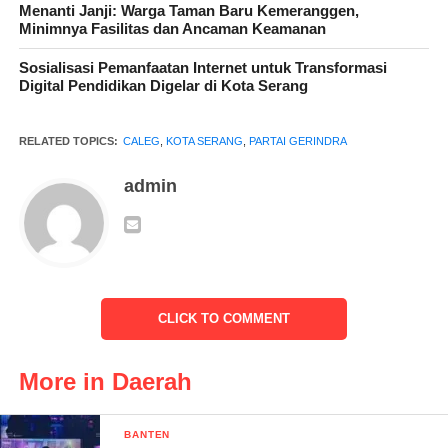
Menanti Janji: Warga Taman Baru Kemeranggen,
Minimnya Fasilitas dan Ancaman Keamanan
Sosialisasi Pemanfaatan Internet untuk Transformasi
Digital Pendidikan Digelar di Kota Serang
Sonny Perade Martin adalah sosok yang sangat peduli terhadap
lingkungan masyarakat, pandai bergaul dan sangat perhatian
RELATED TOPICS:
CALEG
,
KOTA SERANG
,
PARTAI GERINDRA
terhadap anak yatim.
admin
Dalam kesempatan ini saya berharap dan mohon doa restunya
atas pencalonan diri saya sebagai caleg DPRD kota serang
mendapatkan support dari masyarakat kota serang khususnya
masyarakat yang ada di Wilayah dapil 2 kota serang,”harapnya
CLICK TO COMMENT
Harapan saya mudah mudahan dalam ajang pilkada 2024 tidak
More in Daerah
ada suatu kecurangan dalam arti pilkada bersih di Kota serang
BANTEN