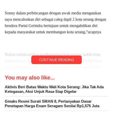
Sonny dalam perbincangan dengan awak media mengatakan
saya mencalonkan diri sebagai caleg dapil 2 kota serang dengan
bendera Partai Gerindra bertujuan untuk mengabdikan diri
kepada masyarakat untuk membangun kota serang,”ucapnya
Dalam melaksanakan pembangunan kota serang sudah tentu
CONTINUE READING
tidak terlepas dari sinergitas masyarakat bersama DPRD kota
serang dan yang akan saya terapkan nanti adalah system’ dan
program agar pelaksanaan pembangunan dapat berjalan dengan
You may also like...
baik sehingga hasil pembangunan yang dilaksanakan dapat
maksimal sesuai dengan harapan masyarakat,”tegasnya
Aktivis Beri Batas Waktu Wali Kota Serang: Jika Tak Ada
Ketegasan, Aksi Unjuk Rasa Siap Digelar
Gmaks Resmi Surati SMAN 8, Pertanyakan Dasar
Penetapan Harga Enam Seragam Senilai Rp1,575 Juta