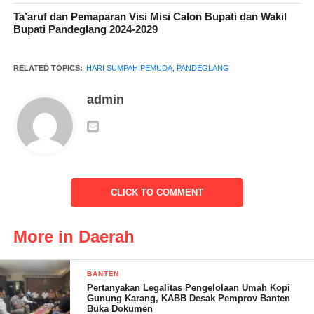
Ta’aruf dan Pemaparan Visi Misi Calon Bupati dan Wakil
Bupati Pandeglang 2024-2029
RELATED TOPICS:
HARI SUMPAH PEMUDA
,
PANDEGLANG
admin
Ia menambahkan, bahwa “Kami poetra dan poetri Indonesia,
mengakoe bertoempah darah jang satoe, tanah Indonesia.
Kami poetra dan poetri Indonesia mengakoe berbangsa jang
CLICK TO COMMENT
satoe, bangsa Indonesia.
More in Daerah
Kami poetra dan poetri Indonesia mendjoendjoeng bahasa
persatoean, bahasa Indonesia.” Katanya
BANTEN
Pertanyakan Legalitas Pengelolaan Umah Kopi
Gunung Karang, KABB Desak Pemprov Banten
Buka Dokumen