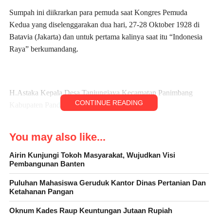
Sumpah ini diikrarkan para pemuda saat Kongres Pemuda
Kedua yang diselenggarakan dua hari, 27-28 Oktober 1928 di
Batavia (Jakarta) dan untuk pertama kalinya saat itu “Indonesia
Raya” berkumandang.
H.Astaka Kepala Desa Tanjungjaya Kecamatan Panimbang
CONTINUE READING
Kabupaten Pandeglang, Banten mengatakan.
You may also like...
“Kita harus bersatu dan memelihara persatuan, karena hanya
Airin Kunjungi Tokoh Masyarakat, Wujudkan Visi
dengan persatuan kita bisa menjaga keutuhan negara kita, NKRI,
Pembangunan Banten
yang tak bisa ditawar-tawar,” ujarnya saat dikonfirmasi
Puluhan Mahasiswa Geruduk Kantor Dinas Pertanian Dan
wartawan, Sabtu (28/10/2023).
Ketahanan Pangan
Oknum Kades Raup Keuntungan Jutaan Rupiah