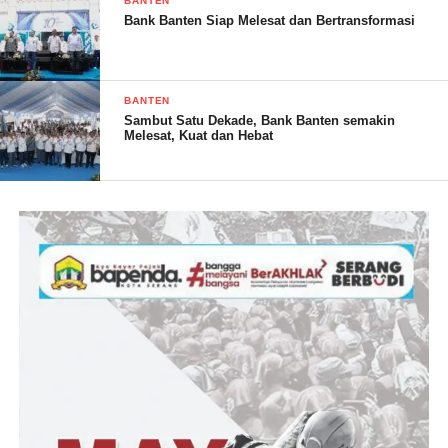
BANTEN
Bank Banten Siap Melesat dan Bertransformasi
BANTEN
Sambut Satu Dekade, Bank Banten semakin
Melesat, Kuat dan Hebat
Tujuan dari program tersebut untuk meningkatkan cakupan dan
mutu pelayanan kesehatan bagi ibu hamil dan bayi baru lahir
melalui peningkatan peran aktif keluarga dan masyarakat dalam
merencanakan persalinan yang aman dan persiapan menghadapi
komplikasi dan tanda bahaya kebidanan bagi ibu melahirkan
bayi yang sehat.
(YEN/RG)