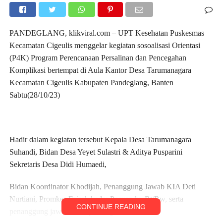
PANDEGLANG, klikviral.com – UPT Kesehatan Puskesmas
Kecamatan Cigeulis menggelar kegiatan sosoalisasi Orientasi
(P4K) Program Perencanaan Persalinan dan Pencegahan
Komplikasi bertempat di Aula Kantor Desa Tarumanagara
Kecamatan Cigeulis Kabupaten Pandeglang, Banten
Sabtu(28/10/23)
Hadir dalam kegiatan tersebut Kepala Desa Tarumanagara
Suhandi, Bidan Desa Yeyet Sulastri & Aditya Pusparini
Sekretaris Desa Didi Humaedi,
Bidan Koordinator Khodijah, Penanggung Jawab KIA Deti
Nurtiani, Promkes Faisal, kader Posyandu, Rt/Rw, serta
CONTINUE READING
penanggung jawab Gizi Iyam Agustina.