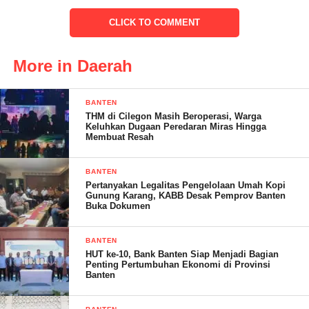
merencanakan persalinan yang aman dan persiapan dalam
menghadapi kemungkinan terjadinya komplikasi pada saat
CLICK TO COMMENT
hamil, bersalin dan nifas, termasuk perencanaan menggunakan
metode Keluarga Berencana (KB) pasca persalinan dengan
More in Daerah
menggunakan stiker P4K sebagai media pencatat target dalam
rangka peningkatan cakupan dan mutu pelayanan kesehatan bagi
BANTEN
ibu dan bayi baru lahir.
THM di Cilegon Masih Beroperasi, Warga
Keluhkan Dugaan Peredaran Miras Hingga
Membuat Resah
Didi Humaedi Sekretaris Desa Tarumanagara mengatakan,”
BANTEN
Pertanyakan Legalitas Pengelolaan Umah Kopi
Kami sangat mengapresiasi dan selalu mendukung kegiatan
Gunung Karang, KABB Desak Pemprov Banten
Dinas Kesehatan dalam hal ini UPT Kesehatan Puskesmas
Buka Dokumen
Kecamatan Cigeulis dan ikut serta dalam menjaga kesehatan
masyarakat yang ada di wilayah Desa Tarumanagara
BANTEN
HUT ke-10, Bank Banten Siap Menjadi Bagian
Khususnya,” katanya
Penting Pertumbuhan Ekonomi di Provinsi
Banten