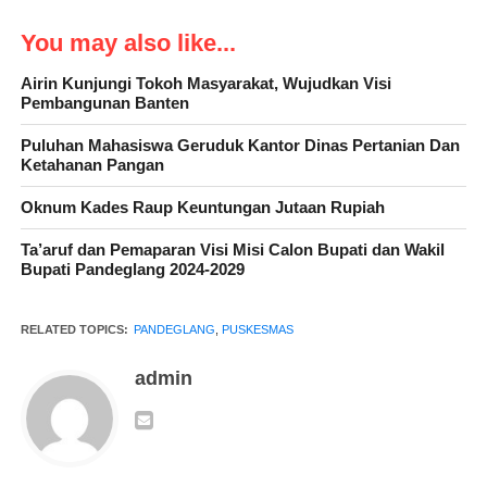
You may also like...
Airin Kunjungi Tokoh Masyarakat, Wujudkan Visi
Pembangunan Banten
Puluhan Mahasiswa Geruduk Kantor Dinas Pertanian Dan
Ketahanan Pangan
Oknum Kades Raup Keuntungan Jutaan Rupiah
Ta’aruf dan Pemaparan Visi Misi Calon Bupati dan Wakil
Bupati Pandeglang 2024-2029
RELATED TOPICS:
PANDEGLANG
,
PUSKESMAS
admin
Program Perencanaan Persalinan dan Pencegahan Komplikasi
(P4K) adalah kegiatan yang difasilitasi oleh bidan dalam rangka
meningkatkan peran suami aktif, keluarga dan masyarakat dalam