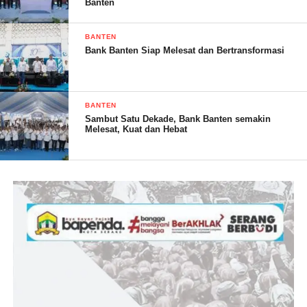
Banten
16-11-22, sehabis narik penumpang dari arah Pandeglang ke
Saketi. Ketika di wilayah Mengger saya di stop oleh 3 orang
BANTEN
laki-laki untuk meminta diantar ke Bojong Kabupaten
Bank Banten Siap Melesat dan Bertransformasi
Pandeglang dengan ongkos Rp. 150,000 (seratus lima puluh ribu
rupiah). Tanpa rasa curiga sayapun langsung menyepakati dan
langsung mengantar. Ungkapnya
BANTEN
Sambut Satu Dekade, Bank Banten semakin
Melesat, Kuat dan Hebat
Ditengah perjalanan sekitar pukul 20:30wib diwilayah