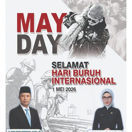
pemakaman Bojong. saya di kalungi Celurit di leher oleh salah
satu pelaku dibangku belakang, kemudian satu pelaku lagi
menodongkan pisau ke tubuh saya dan satu pelaku lagi yang
duduk di samping saya (depan) menodongkan senjata api.
Terang Ucu
Tidak lama saya ditarik ke belakang dan di ikat tangan, kaki
pakai tali rapia dan mulut mata saya ditutupi lakban hitam oleh si
pelaku. Saat itu saya tidak ingat apa-apa lagi. Jelasnya
Kejadian tersebut saat ini telah ditangani Polsek Cikulur Polres
Lebak untuk dilakukan pengembangan lebih lanjut, bahwa si
koban telah mengalami tindak pidana pencurian dengan
kekerasan, dari hasil keterangan si korban. Korban mengalami
kerugian, satu unit R4 angkot Suzuki Futura warna Abu-abu No
Pol A 1975 KX, satu buah HP Oppo A15 warna putih dan uang
tunai sebesar Rp. 150,000, selanjutnya korban akan di bawa ke
polsek Cikulur untuk di amankan dan dimintai keterangan lebih