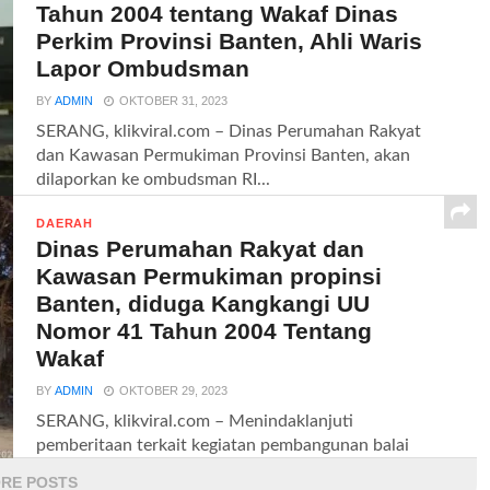
Tahun 2004 tentang Wakaf Dinas
Perkim Provinsi Banten, Ahli Waris
Lapor Ombudsman
BY
ADMIN
OKTOBER 31, 2023
SERANG, klikviral.com – Dinas Perumahan Rakyat
dan Kawasan Permukiman Provinsi Banten, akan
dilaporkan ke ombudsman RI...
DAERAH
Dinas Perumahan Rakyat dan
Kawasan Permukiman propinsi
Banten, diduga Kangkangi UU
Nomor 41 Tahun 2004 Tentang
Wakaf
BY
ADMIN
OKTOBER 29, 2023
SERANG, klikviral.com – Menindaklanjuti
pemberitaan terkait kegiatan pembangunan balai
warga yang didirikan diatas tanah wakaf Surau,...
RE POSTS