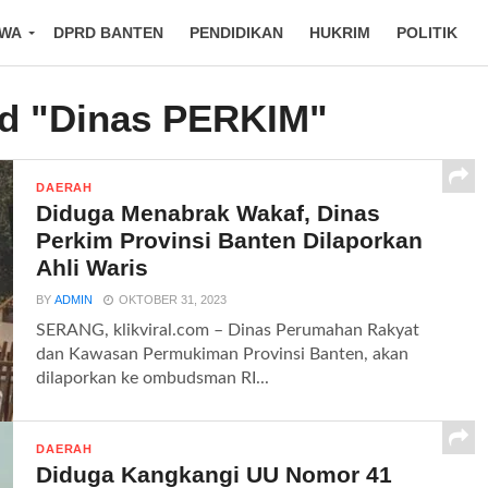
IWA
DPRD BANTEN
PENDIDIKAN
HUKRIM
POLITIK
ed "Dinas PERKIM"
DAERAH
Diduga Menabrak Wakaf, Dinas
Perkim Provinsi Banten Dilaporkan
Ahli Waris
BY
ADMIN
OKTOBER 31, 2023
SERANG, klikviral.com – Dinas Perumahan Rakyat
dan Kawasan Permukiman Provinsi Banten, akan
dilaporkan ke ombudsman RI...
DAERAH
Diduga Kangkangi UU Nomor 41