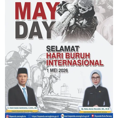
Dikonfirmasi melalui pesan WhatsAppnya, Nana Kepala Desa
Cinangka dan M.Rachmat Rogianto Kepala Dinas Perkim
Provinsi Banten sampai berita ini terpublis belum memberikan
tanggapan dan klarifikasinya.
(YEN/RG)
Post Views:
19