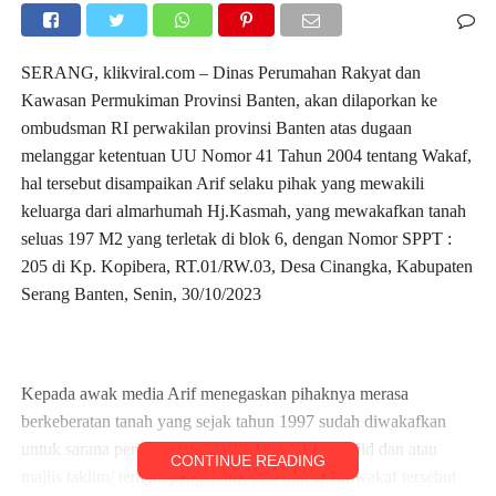
SERANG, klikviral.com – Dinas Perumahan Rakyat dan
Kawasan Permukiman Provinsi Banten, akan dilaporkan ke
ombudsman RI perwakilan provinsi Banten atas dugaan
melanggar ketentuan UU Nomor 41 Tahun 2004 tentang Wakaf,
hal tersebut disampaikan Arif selaku pihak yang mewakili
keluarga dari almarhumah Hj.Kasmah, yang mewakafkan tanah
seluas 197 M2 yang terletak di blok 6, dengan Nomor SPPT :
205 di Kp. Kopibera, RT.01/RW.03, Desa Cinangka, Kabupaten
Serang Banten, Senin, 30/10/2023
Kepada awak media Arif menegaskan pihaknya merasa
berkeberatan tanah yang sejak tahun 1997 sudah diwakafkan
untuk sarana peribadatan ( Surau, Mushola, mesjid dan atau
CONTINUE READING
majlis taklim/ tempat pengajian), tiba-tiba tanah wakaf tersebut