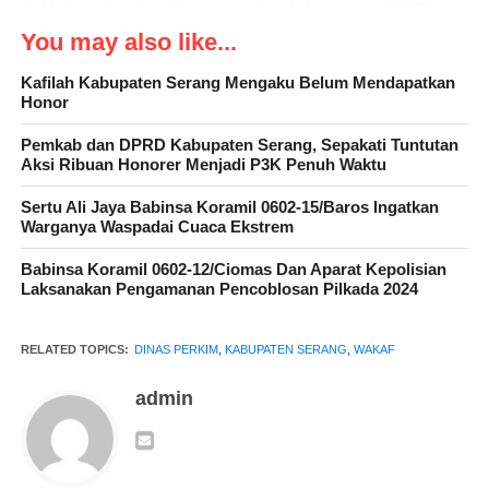
dialih fungsikan dan dibangun gedung balai warga, oleh Dinas
Perkim Provinsi Banten
You may also like...
Kafilah Kabupaten Serang Mengaku Belum Mendapatkan
Honor
Pemkab dan DPRD Kabupaten Serang, Sepakati Tuntutan
Aksi Ribuan Honorer Menjadi P3K Penuh Waktu
Sertu Ali Jaya Babinsa Koramil 0602-15/Baros Ingatkan
Warganya Waspadai Cuaca Ekstrem
Babinsa Koramil 0602-12/Ciomas Dan Aparat Kepolisian
Laksanakan Pengamanan Pencoblosan Pilkada 2024
RELATED TOPICS:
DINAS PERKIM
,
KABUPATEN SERANG
,
WAKAF
admin
Pada prinsipnya,”saya, tidak menghalangi kegiatan
pembangunan pemerintah, tapi masa Iyah Pihak Dinas Perkim