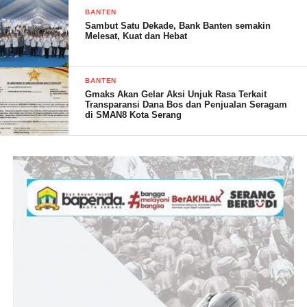
merekayasa dan menghibahkan tanah wakaf surau kepada pihak
BANTEN
Pemerintah dan jika itu benar pihaknya akan melaporkannya
Sambut Satu Dekade, Bank Banten semakin
Melesat, Kuat dan Hebat
kepada APH ( Aparat Penegak hukum ), oleh karenanya saya
pun akan langsung menemui Pak Rahmat selaku Kepala Dinas
Perkim Provinsi Banten, untuk meminta penjelasan terkait Tanah
BANTEN
wakaf surau dari keluarganya dialihfungsikan dan dibangun
Gmaks Akan Gelar Aksi Unjuk Rasa Terkait
Transparansi Dana Bos dan Penjualan Seragam
gedung balai warga,” Beber Arif.
di SMAN8 Kota Serang