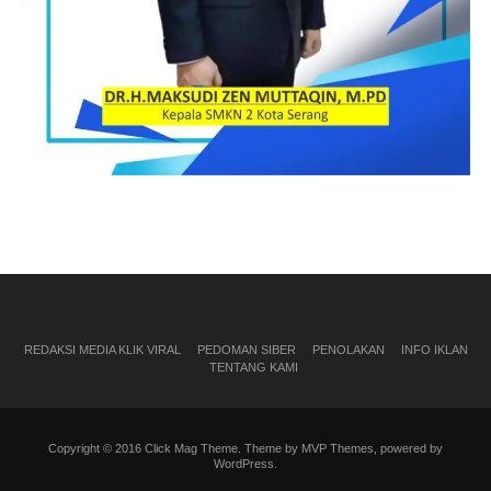
REDAKSI MEDIA KLIK VIRAL
PEDOMAN SIBER
PENOLAKAN
INFO IKLAN
TENTANG KAMI
Copyright © 2016 Click Mag Theme. Theme by MVP Themes, powered by
WordPress.