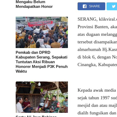
Mengaku Belum
Mendapatkan Honor
SHARE
SERANG, klikviral
Provinsi Banten, ak
atas dugaan melang
tersebut disampaikan
almarhumah Hj.Kasm
Pemkab dan DPRD
di blok 6, dengan 
Kabupaten Serang, Sepakati
Tuntutan Aksi Ribuan
Cinangka, Kabupaten
Honorer Menjadi P3K Penuh
Waktu
Kepada awak media 
sejak tahun 1997 su
mesjid dan atau majl
dialih fungsikan da