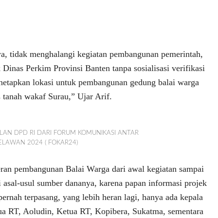
ya, tidak menghalangi kegiatan pembangunan pemerintah,
 Dinas Perkim Provinsi Banten tanpa sosialisasi verifikasi
enetapkan lokasi untuk pembangunan gedung balai warga
s tanah wakaf Surau,” Ujar Arif.
KLAN DPD RI DARI FORUM KOMUNIKASI ANTAR
ELAWAN 2024 ( FOKAR24)
eran pembangunan Balai Warga dari awal kegiatan sampai
ui asal-usul sumber dananya, karena papan informasi projek
ernah terpasang, yang lebih heran lagi, hanya ada kepala
a RT, Aoludin, Ketua RT, Kopibera, Sukatma, sementara