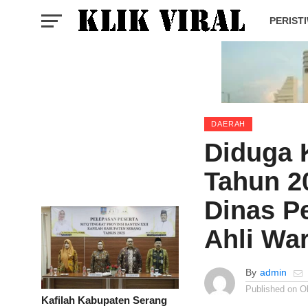
PERIST
DAERAH
Diduga 
Tahun 2
Dinas P
Ahli Wa
By
admin
Published on
O
Kafilah Kabupaten Serang