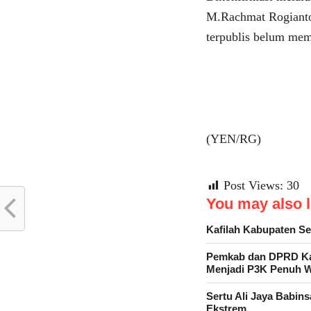
M.Rachmat Rogianto 
terpublis belum mem
(YEN/RG)
Post Views:
30
You may also li
Kafilah Kabupaten 
Pemkab dan DPRD Kab
Menjadi P3K Penuh 
Sertu Ali Jaya Babin
Ekstrem