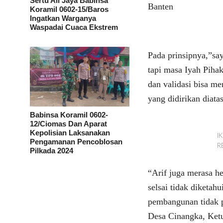
Sertu Ali Jaya Babinsa
Banten
Koramil 0602-15/Baros
Ingatkan Warganya
Waspadai Cuaca Ekstrem
Pada prinsipnya,”sa
tapi masa Iyah Pihak
dan validasi bisa m
yang didirikan diata
Babinsa Koramil 0602-
12/Ciomas Dan Aparat
Kepolisian Laksanakan
I
Pengamanan Pencoblosan
R
Pilkada 2024
“Arif juga merasa h
selsai tidak diketah
pembangunan tidak p
Desa Cinangka, Ketu