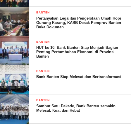
BANTEN
Pertanyakan Legalitas Pengelolaan Umah Kopi
Gunung Karang, KABB Desak Pemprov Banten
Kata dia, anggota yang mengikuti kegiatan tersebut sebanyak 65
Buka Dokumen
orang dari perwakilan 11 Klub komunitas yang ada di
Kabuapten Pandeglang.
BANTEN
HUT ke-10, Bank Banten Siap Menjadi Bagian
Penting Pertumbuhan Ekonomi di Provinsi
Banten
“Untuk panitia kita libatkan juga perwakilan dari 11 klub yang
BANTEN
ada di Pandeglang, tentunya yang sudah mengikuti pelantikan
Bank Banten Siap Melesat dan Bertransformasi
juga,” ujarnya.
BANTEN
Sambut Satu Dekade, Bank Banten semakin
Melesat, Kuat dan Hebat
(YEN/RG)