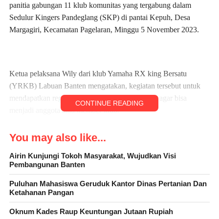
panitia gabungan 11 klub komunitas yang tergabung dalam
Sedulur Kingers Pandeglang (SKP) di pantai Kepuh, Desa
Margagiri, Kecamatan Pagelaran, Minggu 5 November 2023.
Ketua pelaksana Wily dari klub Yamaha RX king Bersatu
(YRKB) Labuan Banten mengatakan, kegiatan tersebut untuk
mendapatkan registrasi atau nomor keanggotaan agar bisa
CONTINUE READING
menjadi anggota atau member klub.
You may also like...
“Nanti setelah dinyatakan lulus mengikuti kegiatan, mereka akan
Airin Kunjungi Tokoh Masyarakat, Wujudkan Visi
Pembangunan Banten
mendapatkan nomor regis dan juga sertifikat, dan dinyatakan sah
menjadi anggota member komunitas RX king,” katanya.
Puluhan Mahasiswa Geruduk Kantor Dinas Pertanian Dan
Ketahanan Pangan
Oknum Kades Raup Keuntungan Jutaan Rupiah