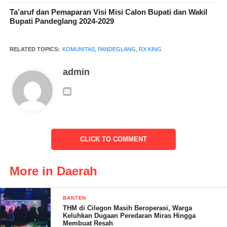
Ta’aruf dan Pemaparan Visi Misi Calon Bupati dan Wakil
Bupati Pandeglang 2024-2029
RELATED TOPICS:
KOMUNITAS
,
PANDEGLANG
,
RX KING
admin
CLICK TO COMMENT
Menurut dia, kegiatan tersebut untuk menanamkan solidaritas
atau Kebersamaan, tentang pengetahuan club dan Safety riding
More in Daerah
BANTEN
“Kita berikan pemahaman bagaimana bergaul dalam komunitas,
THM di Cilegon Masih Beroperasi, Warga
dan juga berkendara yang baik bahkan kita berikan pengetahuan
Keluhkan Dugaan Peredaran Miras Hingga
Membuat Resah
umum terkait wawasan kebangsaan,” tuturnya.