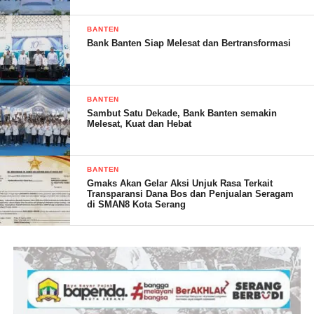
transportasi pada kawasan pertanian,untuk memperlancar
mobilitas alat dan mesin pertanian, pengangkutan sarana
BANTEN
produksi menuju lahan pertanian, dan mengangkut hasil produk
Bank Banten Siap Melesat dan Bertransformasi
pertanian dari lahan
BANTEN
Sambut Satu Dekade, Bank Banten semakin
Melesat, Kuat dan Hebat
BANTEN
Gmaks Akan Gelar Aksi Unjuk Rasa Terkait
Transparansi Dana Bos dan Penjualan Seragam
di SMAN8 Kota Serang
Pembangunan Jalan Usaha Tani (JUT ) di desa Sukajaya
kecamatan pontang dilaksanakan pada tahun 2023 ini dengan
biaya dari APBN kementrian pertanian.