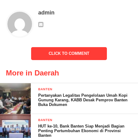
DesaTerus memfasilitasi sektor pertanian.”harapnya
admin
Dengan adanya pembangunan tersebut akan mempermudah
akses untuk menjangkau areal pertanian,jalan pertanian ini akan
memutus cost produksi yang besar dan memberi banyak manfaat
untuk petani,” jelasnya.
CLICK TO COMMENT
More in Daerah
Dalam konteks sistem pertanian modern, kata dia, diperlukan
penambahan maupun penyempurnaan prasarana dan sarana
BANTEN
Pertanyakan Legalitas Pengelolaan Umah Kopi
pertanian yang dapat menunjang penggunaan penyediaan Akses
Gunung Karang, KABB Desak Pemprov Banten
yang Memadai.
Buka Dokumen
BANTEN
HUT ke-10, Bank Banten Siap Menjadi Bagian
Penting Pertumbuhan Ekonomi di Provinsi
Jalan usaha tani atau jalan pertanian merupakan prasarana
Banten