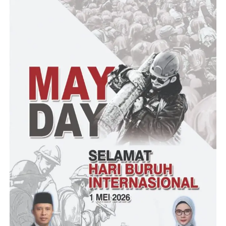
Jalan usaha tani ini berada di area persawahan di Desa Sukajaya
yang Dengan lebar 1,50 meter dan panjang 350 meter, dalam
pelaksanaanya pembanguann Jalan usaha tani melibatkan tenaga
kerja lokal yang cukup banyak sehingga dapat meningkatkan
pendapatan masyarakat penerima manfaat jalan usaha tani
tersebut.
Dengan dilaksanakanya pembangunan Jalan usaha tani ini
diharapkan proses mobilisasi alat-alat dan pertanian juga produk
pertanian akan lebih lancar sehingga dapat mengurangi ongkos
produksi (ongkos angkut) dan harga komoditi pertanian menjadi
lebih baik.tutupnya