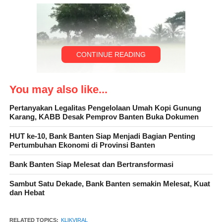
CONTINUE READING
You may also like...
Pertanyakan Legalitas Pengelolaan Umah Kopi Gunung
Karang, KABB Desak Pemprov Banten Buka Dokumen
Ketua kelompok tani jaya sentosa satu.” mulyadi mengatakan,
HUT ke-10, Bank Banten Siap Menjadi Bagian Penting
banyak berterima kasih kepada pemerintah kabupaten
Pertumbuhan Ekonomi di Provinsi Banten
Serang.”ucapnya
Bank Banten Siap Melesat dan Bertransformasi
Sambut Satu Dekade, Bank Banten semakin Melesat, Kuat
dan Hebat
Karena Desa Sukajaya adalah Desa yang mana mayoritas
penduduknya sebagian besar adalah petani, semoga Pemerintah
RELATED TOPICS:
KLIKVIRAL