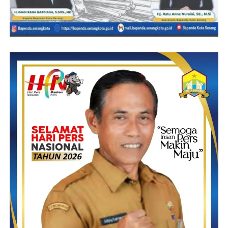
“Menpan RB akan meninjau langsung pengajuan Sat Pam Obvit
Polres Serang dan Sat Poliarud, maka dari itu persiapkan segala
sesuatunya sehingga dapat berjalan lancar sesuai dengan apa
yang diharapkan,” ujarnya.
AKBP Iing mengungkapkan, terdapat 2 opsi pembentukan
satuan Polairud yaitu Sat Polairud yang digeser dari Polresta
Serang Kota dan pembentukan baru Sat Polairud di Darkum
Polres Serang.
“Tentunya apabila pengajuan Sat Polairud harus memiliki lahan
(tanah-red) yang sudah dihibahkan untuk dibangun untuk
pembangunan Mako Sat Polairud,” ungkapnya.