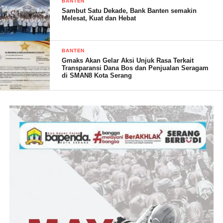
BANTEN
Sambut Satu Dekade, Bank Banten semakin
Melesat, Kuat dan Hebat
Nah, bagi anda yang ingin bersantai sambil menikmati suasana
malam di Kecamatan Cibaliung dengan di iringi live music
bersama Wisata kuliner Cibaliung Sababatur CS
BANTEN
Gmaks Akan Gelar Aksi Unjuk Rasa Terkait
Transparansi Dana Bos dan Penjualan Seragam
di SMAN8 Kota Serang
(YEN/RG)
Post Views:
14