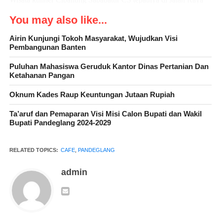
Cibaliung – Sumur Kecamatan Cibaliung Kabupaten
You may also like...
Pandeglang, Banten merupakan salah satu tempat yang strategis
dan mudah di jangkau dari segala penjuru wilayah Kecamatan
Airin Kunjungi Tokoh Masyarakat, Wujudkan Visi
Pembangunan Banten
Cibaliung
Puluhan Mahasiswa Geruduk Kantor Dinas Pertanian Dan
Ketahanan Pangan
Anda bisa memesan tempat yang cocok dan nyaman bersama
Oknum Kades Raup Keuntungan Jutaan Rupiah
para milenial dengan live music serta menemani ngopi bareng
Ta’aruf dan Pemaparan Visi Misi Calon Bupati dan Wakil
teman atau kolega anda
Bupati Pandeglang 2024-2029
RELATED TOPICS:
CAFE
,
PANDEGLANG
admin