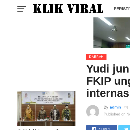
PERIST
DAERAH
Yudi ju
FKIP un
internas
By
admin
Published on
N
SHARE