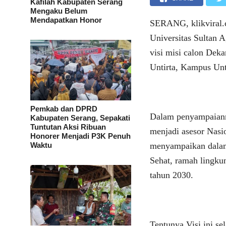
Kafilah Kabupaten Serang
Mengaku Belum
Mendapatkan Honor
SERANG, klikviral.
Universitas Sultan 
visi misi calon Deka
Untirta, Kampus Unt
Pemkab dan DPRD
Dalam penyampaiann
Kabupaten Serang, Sepakati
Tuntutan Aksi Ribuan
menjadi asesor Nasi
Honorer Menjadi P3K Penuh
Waktu
menyampaikan dalam
Sehat, ramah lingkun
tahun 2030.
Tentunya Visi ini se