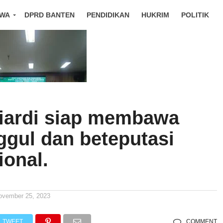
IWA
DPRD BANTEN
PENDIDIKAN
HUKRIM
POLITIK
niardi siap membawa
ggul dan beteputasi
ional.
ovember 25, 2023
TWEET
COMMENT