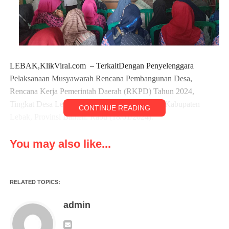
LEBAK,KlikViral.com – TerkaitDengan Penyelenggara
Pelaksanaan Musyawarah Rencana Pembangunan Desa,
Rencana Kerja Pemerintah Daerah (RKPD) Tahun 2024,
Tingkat Desa Lewi Coo, Kecamatan Muncang, Kabupaten
CONTINUE READING
Lebak, Provinsi Banten. Rabu (18/01/2024).
Pada pelaksanaan kegiatan tersebut hadir Kepala Desa Lewi
You may also like...
Coo, seluruh perangkat desa, BPD, Forpimcam Muncang, Ketua
TP-PKK,Kader Posyandu, Tokoh Masyarakat, Ketua RT/RW,
Pendamping Desa dan tokoh Agama.
RELATED TOPICS:
Kegiatan Musrenbang Desa tersebut yaitu Rencana Kerja
admin
Pemerintah Desa (RKPD) tahun anggaran 2024 Tingkat Desa
Lewi Coo, Kecamatan Muncang, Kabupaten Lebak, Provinsi