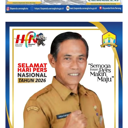
Ia juga menambahkan
untuk pembangunan sekarang ini tidak dibatasi jumlah nominal
uangnya namun yang dibatasi hanya usulannya, untuk sekarang
ini tiap desa hanya bisa mengusulkan 20 usulan, dan usulan
tersebut paling lambat tanggal 25 Januari 2023 harus sudah
diusulkan ke tingkat Kecamatan Muncang,
Dari usulan tersebut harus sudah lengkap dengan proposalnya
dan terinventarisir oleh panitia musrenbang tingkat desa pada tgl
25 Januari 2023 yg selanjutnya untuk dilakukan penginputan
usulan pada SIPD. Tutupnya.