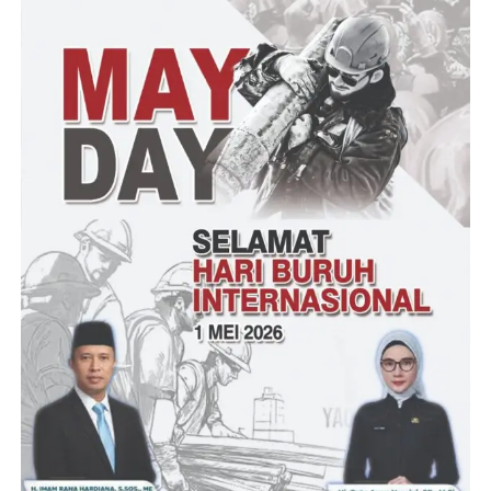
“Dan selanjutnya, kegiatan ini disampaikan di tingkat kecamatan
dan diteruskan ke Pemkab Lebak. Dari sekian program kita akan
ambil yang skala prioritas,” ujar MP Muhamad Mikdad”.
Endih selaku Kasi Ekbang kecamatan berharap agar seluruh
desa benar-benar mengedepankan prioritas kebutuhan dalam
pembangunan, “Artinya, jangan tebang pilih, jangan sampai ada
wilayah yang urgent tapi tidak dibangun, sementara yang belum
urgent dibangun. Inilah pentingnya koordinasi dan sama sama
saling evaluasi agar program yang terselenggara benar-benar pro
rakyat dan jangan lupa ketika terealisasi harus dikerjakan dengan
baik sesuai dengan aturan yang berlaku,” pungkasnya.