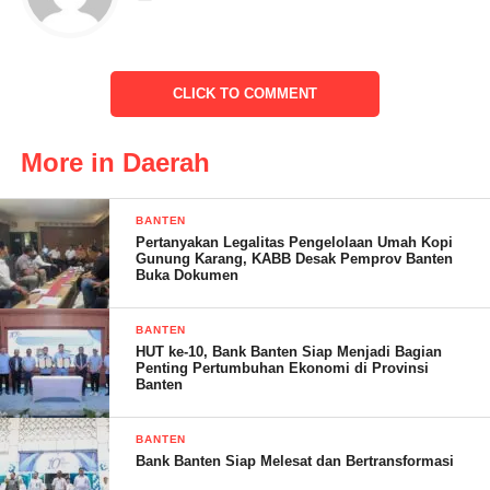
Banten. Dan kegiatan tersebut rutin dilaksanakan setiap
tahunnya.
CLICK TO COMMENT
Disampaikan Rajudin Kepala Desa Lewi Coo kegiatan ini
merupakan implementasi dari Undang – Undang Nomor 25
Tahun 2004 tentang Sistem Perencanaan Pembangunan
More in Daerah
Nasional.
BANTEN
“Dimana, sebagai pemerintahan desa diwajibkan untuk
Pertanyakan Legalitas Pengelolaan Umah Kopi
mempersiapkan rancangan awal rencana pembangunan, rencana
Gunung Karang, KABB Desak Pemprov Banten
Buka Dokumen
kerja, serta musyawarah perencanaan pembangunan, selanjutnya
disampaikan di tingkat kecamatan dan diteruskan ke tingkat
BANTEN
kabupaten dalam hal ini Pemkab Lebak,” Tutur Rajudin.
HUT ke-10, Bank Banten Siap Menjadi Bagian
Penting Pertumbuhan Ekonomi di Provinsi
Banten
Tentunya, kata jaro yang sudah2 priode menjabat ini dalam
sebuah perencanaan harus berdasarkan atas kebutuhan skala
BANTEN
prioritas sehingga apa yang masuk dalam perencanaan bisa
Bank Banten Siap Melesat dan Bertransformasi
benar-benar dirasakan oleh masyarakat khususnya warga Desa