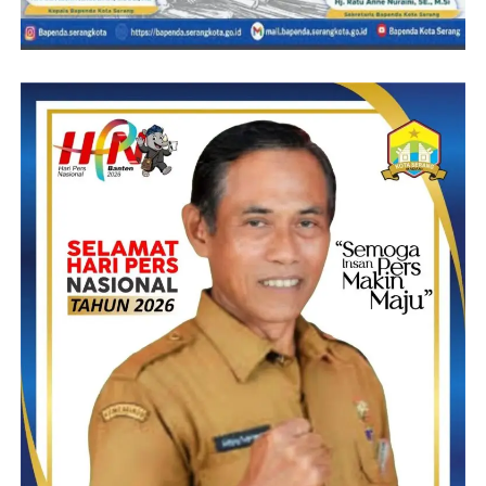
Ia juga menambahkan
untuk pembangunan sekarang ini tidak dibatasi jumlah nominal
uangnya namun yang dibatasi hanya usulannya, untuk sekarang
ini tiap desa hanya bisa mengusulkan 20 usulan, dan usulan
tersebut paling lambat tanggal 25 Januari 2023 harus sudah
diusulkan ke tingkat Kecamatan Muncang,
Dari usulan tersebut harus sudah lengkap dengan proposalnya
dan terinventarisir oleh panitia musrenbang tingkat desa pada tgl
25 Januari 2023 yg selanjutnya untuk dilakukan penginputan
usulan pada SIPD. Tutupnya.