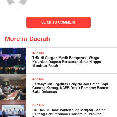
Banten. Dan kegiatan tersebut rutin dilaksanakan setiap
tahunnya.
CLICK TO COMMENT
Disampaikan Rajudin Kepala Desa Lewi Coo kegiatan ini
merupakan implementasi dari Undang – Undang Nomor 25
Tahun 2004 tentang Sistem Perencanaan Pembangunan
More in Daerah
Nasional.
BANTEN
“Dimana, sebagai pemerintahan desa diwajibkan untuk
THM di Cilegon Masih Beroperasi, Warga
mempersiapkan rancangan awal rencana pembangunan, rencana
Keluhkan Dugaan Peredaran Miras Hingga
Membuat Resah
kerja, serta musyawarah perencanaan pembangunan, selanjutnya
disampaikan di tingkat kecamatan dan diteruskan ke tingkat
BANTEN
kabupaten dalam hal ini Pemkab Lebak,” Tutur Rajudin.
Pertanyakan Legalitas Pengelolaan Umah Kopi
Gunung Karang, KABB Desak Pemprov Banten
Buka Dokumen
Tentunya, kata jaro yang sudah2 priode menjabat ini dalam
sebuah perencanaan harus berdasarkan atas kebutuhan skala
BANTEN
prioritas sehingga apa yang masuk dalam perencanaan bisa
HUT ke-10, Bank Banten Siap Menjadi Bagian
benar-benar dirasakan oleh masyarakat khususnya warga Desa
Penting Pertumbuhan Ekonomi di Provinsi