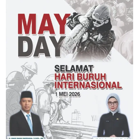
“Dan selanjutnya, kegiatan ini disampaikan di tingkat kecamatan
dan diteruskan ke Pemkab Lebak. Dari sekian program kita akan
ambil yang skala prioritas,” ujar MP Muhamad Mikdad”.
Endih selaku Kasi Ekbang kecamatan berharap agar seluruh
desa benar-benar mengedepankan prioritas kebutuhan dalam
pembangunan, “Artinya, jangan tebang pilih, jangan sampai ada
wilayah yang urgent tapi tidak dibangun, sementara yang belum
urgent dibangun. Inilah pentingnya koordinasi dan sama sama
saling evaluasi agar program yang terselenggara benar-benar pro
rakyat dan jangan lupa ketika terealisasi harus dikerjakan dengan
baik sesuai dengan aturan yang berlaku,” pungkasnya.