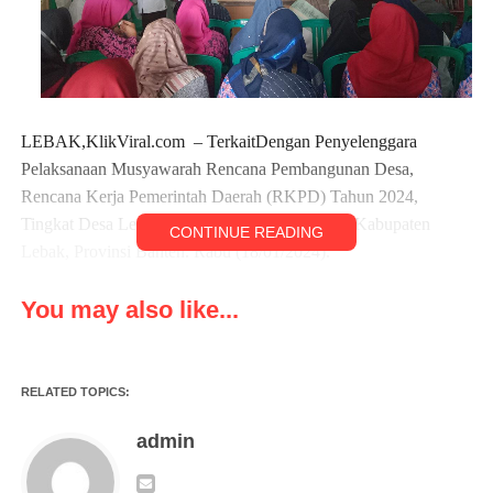
LEBAK,KlikViral.com – TerkaitDengan Penyelenggara
Pelaksanaan Musyawarah Rencana Pembangunan Desa,
Rencana Kerja Pemerintah Daerah (RKPD) Tahun 2024,
Tingkat Desa Lewi Coo, Kecamatan Muncang, Kabupaten
CONTINUE READING
Lebak, Provinsi Banten. Rabu (18/01/2024).
Pada pelaksanaan kegiatan tersebut hadir Kepala Desa Lewi
You may also like...
Coo, seluruh perangkat desa, BPD, Forpimcam Muncang, Ketua
TP-PKK,Kader Posyandu, Tokoh Masyarakat, Ketua RT/RW,
Pendamping Desa dan tokoh Agama.
RELATED TOPICS:
Kegiatan Musrenbang Desa tersebut yaitu Rencana Kerja
admin
Pemerintah Desa (RKPD) tahun anggaran 2024 Tingkat Desa
Lewi Coo, Kecamatan Muncang, Kabupaten Lebak, Provinsi