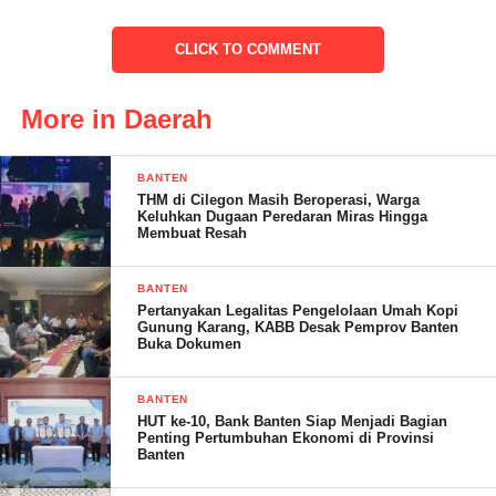
CLICK TO COMMENT
More in Daerah
BANTEN
Selain itu pihaknya juga telah sepakat kembali akan turun ke
THM di Cilegon Masih Beroperasi, Warga
jalan dengan jumlah massa puluhan Aktivis dan mendesak KPK
Keluhkan Dugaan Peredaran Miras Hingga
Membuat Resah
dan Polri harus segera Uji Forensik Dokumen-dokumen
pemenang lelang Proyek di DKUMKMPP Kabupaten
BANTEN
Pandeglang.
Pertanyakan Legalitas Pengelolaan Umah Kopi
Gunung Karang, KABB Desak Pemprov Banten
Buka Dokumen
“KPK dan Polri harus segera menangkap Oknum’ DPRD
BANTEN
HUT ke-10, Bank Banten Siap Menjadi Bagian
Kabupaten Pandeglang dan Oknum pengusaha pemenang lelang
Penting Pertumbuhan Ekonomi di Provinsi
Proyek SIKM pengolahan Umbi Porang, serta Oknum ULP dan
Banten
Oknum lainya yang terlibat di Program Mahkota Presiden RI