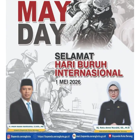
Pembangunan sentra IKM tahun 2019, Pembuatan Ruang ganti
dan Toilet tahun 2019 dan beberapa Item yang dirinya menduga
kurangnya kajian yang berdampak mangkraknya bangunan
tersebut oleh pihak Pemda Kabupaten Pandeglang.
“Maka dari itu kami dari Aktivis Pergerakan Pemuda Peduli
Pandeglang P-4 meminta kepada KPK dan Polri Khususnya
untuk mengusut tuntas dugaan temuan hasil investigasi kami di
lapangan,” Pungkasnya
(YEN/RG)
Post Views:
14