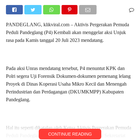
PANDEGLANG, klikviral.com – Aktivis Pergerakan Pemuda
Peduli Pandeglang (P4) Kembali akan menggelar aksi Unjuk
rasa pada Kamis tanggal 20 Juli 2023 mendatang.
Pada aksi Unras mendatang tersebut, P4 menuntut KPK dan
Polri segera Uji Forensik Dokumen-dokumen pemenang lelang
Proyek di Dinas Koperasi Usaha Mikro Kecil dan Menengah
Perindustrian dan Perdagangan (DKUMKMPP) Kabupaten
Pandeglang.
Hal itu seperti dikatalan oleh Ketua Aktivis Pergerakan Pemuda
CONTINUE READING
Peduli Pandeglang (P4), Arif Wahyudin di kantor Sekretariat