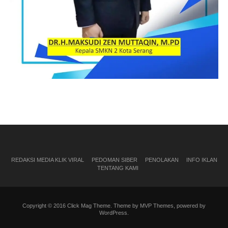
REDAKSI MEDIA KLIK VIRAL
PEDOMAN SIBER
PENOLAKAN
INFO IKLAN
TENTANG KAMI
Copyright © 2016 Click Mag Theme. Theme by MVP Themes, powered by
WordPress.