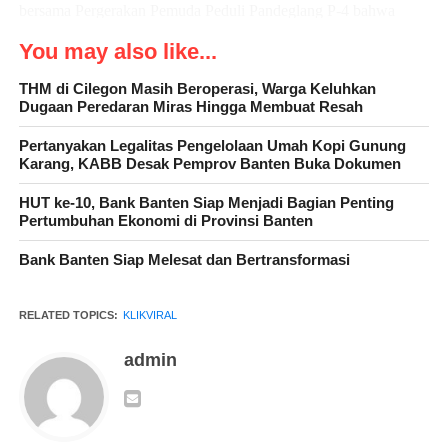
bersama Pergerakan Pemuda Peduli Pandeglang P-4 bahwa
Komisi Pemberantasan Korupsi (KPK) dan Kepolisian Republik
You may also like...
Indonesia (Polri) harus segera menangkap Oknum Dewan
Perwakilan Rakyat Daerah (DPRD) Kabupaten Pandeglang dan
THM di Cilegon Masih Beroperasi, Warga Keluhkan
Dugaan Peredaran Miras Hingga Membuat Resah
Oknum pengusaha pemenang lelang Proyek SIKM pengolahan
Umbi Porang, serta Oknum ULP dan Oknum lainya yang
Pertanyakan Legalitas Pengelolaan Umah Kopi Gunung
terlibat di Program Mahkota Presiden RI (SIKM Umbi Porang).
Karang, KABB Desak Pemprov Banten Buka Dokumen
HUT ke-10, Bank Banten Siap Menjadi Bagian Penting
Pertumbuhan Ekonomi di Provinsi Banten
“Kami kembali akan menggelar aksi kembali di depan Kantor
Bank Banten Siap Melesat dan Bertransformasi
Dinas Koperasi Usaha Mikro Kecil dan Menengah Perindustrian
dan Perdagangan (DKUMKMPP) Kabupaten Pandeglang dan
RELATED TOPICS:
KLIKVIRAL
Kejaksaan Negeri (Kejari) Kabupaten Pandeglang,” ujarnya
Minggu(16/7/2023)
admin