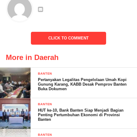
Dalam komentar singkatnya, Kapala Cabang BPJS Bandar
Lampung, Yessi Rahimi, menegaskan komitmen BPJS
Kesehatan untuk terus berupaya meningkatkan pelayanan
kepada peserta JKN sesuai dengan amanat Undang-Undang
JKN-KIS. Semua pihak diharapkan dapat bersinergi dan
CLICK TO COMMENT
berkolaborasi secara optimal guna mewujudkan kesejahteraan
masyarakat melalui pelayanan kesehatan yang merata dan
More in Daerah
berkualitas.
BANTEN
Pertanyakan Legalitas Pengelolaan Umah Kopi
Gunung Karang, KABB Desak Pemprov Banten
Buka Dokumen
BANTEN
HUT ke-10, Bank Banten Siap Menjadi Bagian
SOLA. (RG)
Penting Pertumbuhan Ekonomi di Provinsi
Banten
Post Views:
17
BANTEN