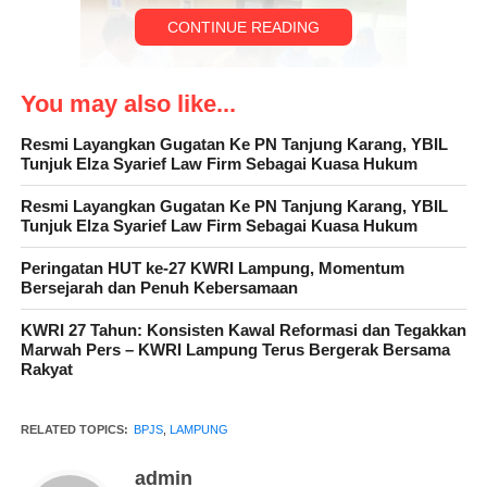
CONTINUE READING
You may also like...
Resmi Layangkan Gugatan Ke PN Tanjung Karang, YBIL
Tunjuk Elza Syarief Law Firm Sebagai Kuasa Hukum
Resmi Layangkan Gugatan Ke PN Tanjung Karang, YBIL
Tunjuk Elza Syarief Law Firm Sebagai Kuasa Hukum
“Saya sangat berterima kasih kepada BPJS Kesehatan karena
Peringatan HUT ke-27 KWRI Lampung, Momentum
telah memberikan kesempatan kepada klinik Sango Inton
Bersejarah dan Penuh Kebersamaan
Medika untuk dapat melayani peserta Program JKN. Saya
KWRI 27 Tahun: Konsisten Kawal Reformasi dan Tegakkan
berkomitmen akan bersinergi dengan BPJS Kesehatan Cabang
Marwah Pers – KWRI Lampung Terus Bergerak Bersama
Bandar Lampung. dan tentunya kami akan memberikan
Rakyat
pelayanan kesehatan sebaik-baiknya dan semaksimal mungkin
kepada para peserta Program JKN,” ungkap wahyan
RELATED TOPICS:
BPJS
,
LAMPUNG
admin