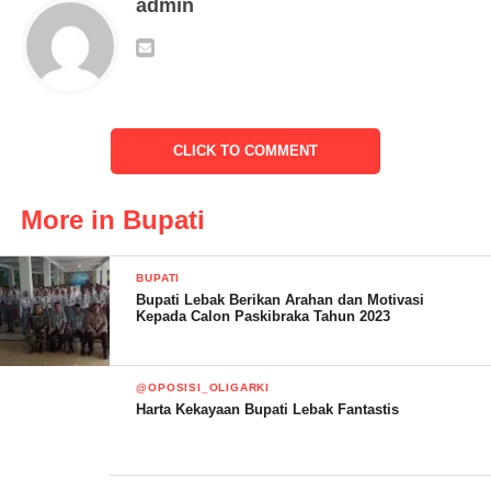
admin
Masyarakat, Tokoh Agama, Tokoh Pemuda, Tokoh Adat, Hadir
juga kepala adat Bandakh Badak suntan Paksi paduman
makhga,Dan Ibu-ibu Pengajian.
CLICK TO COMMENT
More in Bupati
BUPATI
Bupati Lebak Berikan Arahan dan Motivasi
Kepada Calon Paskibraka Tahun 2023
@OPOSISI_OLIGARKI
Harta Kekayaan Bupati Lebak Fantastis