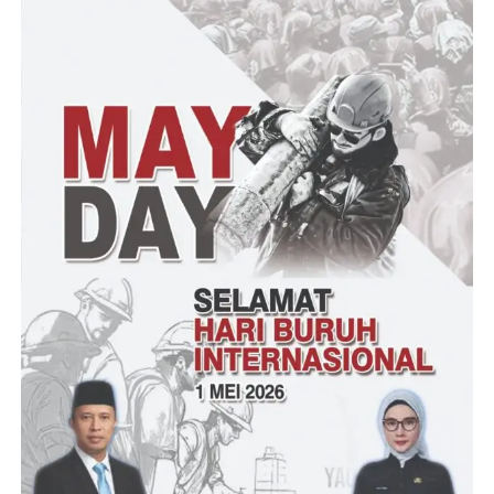
dan negara kita.insya Allah Anak-anak kita berpendidikan
dengan baik disertai juga mempunyai potensi yang baik berguna
bagi kita semua.
Ia juga menghimbau agar warga masyarakat berhati hati dan
selalu waspada, karena memang tahun ini musim hujan cukup
panjang sehingga curah hujan pun semakin tinggi.
Lanjut Bupati” Saat ini ditanggamus juga kita liat beberapa
wilayah di Kabupaten Tanggamus juga mengalami bencana