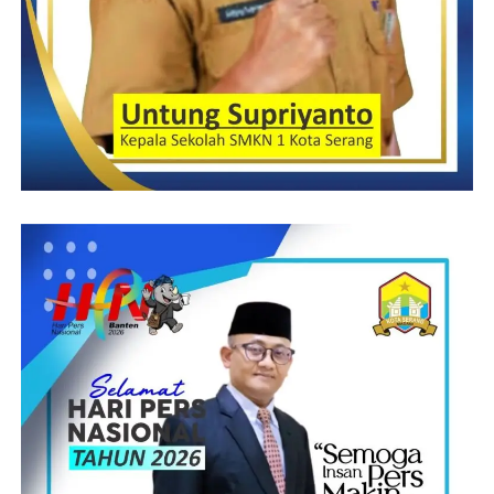
sampah sehingga air sungai menggenangi pemukiman warga
bahkan bisa menimbulkan bahaya bagi warga kita,”
Muhizar Kepala Pekon Badak dalam sambutan nya, bahwa ia
sangat berterima kasih terutama kepada pimpinan MTs An Nazar
Limau yang ada di Pekon Badak yang mana telah menciptakan
Pekon Badak ini terutama generasi generasi penerus didalam
pendidikan dan mudah mudahan kedepannya dengan adanya
MTs An Nazar dipekon badak ini bisa melahirkan anak didiknya
yang kedepan bisa tampil berprestasi ditingkat kecamatan,
kabupaten maupun provinsi hingga internasional,” Tutupnya
Muhizar.
Solahuddin
Post Views:
27