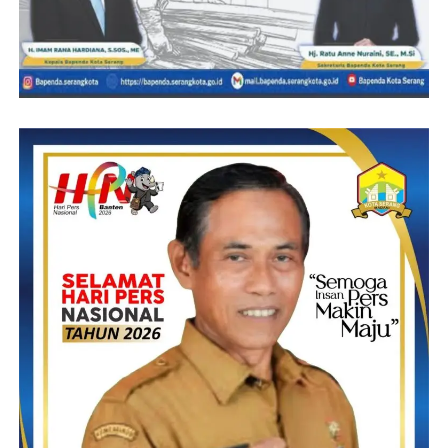
longsor ataupun banjir, saat ini juga ada beberapa dikecamata
yang sudah dilaporkan dengan kami.
Dan ia juga berharap kepada warga masyarakat Tanggamus
khususnya yang ada di Limau mewaspadai dan berhati hati
terutama bagi mereka yang berdomisili ditempat tempat yang
rawan, pihak Pekon juga bekerja sama dengan pihak Kecamatan
menyisir, mengawasi keadaan masyarakat, kemudian juga tak
lupa tolong diawasi untuk aliran-aliran sungai mana yang sudah
sangat menghawatirkan jika curah hujan semakin tinggi dengan
air membengkak sehingga menimbulkan sungai meluap sehingga
menjadi banjir lalu menggenangi persawahan ataupun memasuki
pemukiman rumah-rumah warga dan juga mari kita bersama-
sama menjaga memelihara saluran air sungai kemudian juga
Matrial-matrial, Sampah-sampah yang bisa membuat
tersumbatnya saluran air sungai kita harus hentikan buanglah
sampah pada tempatnya, karena tidak menutupi kemungkinan
besar itu salah satunya penyebab saluran air sungai tertutup