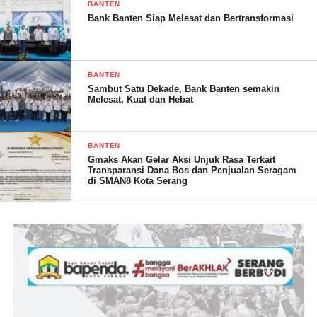
BANTEN
Bank Banten Siap Melesat dan Bertransformasi
BANTEN
Sambut Satu Dekade, Bank Banten semakin
Melesat, Kuat dan Hebat
Danrem 133/NW Brigjen TNI Amrin Ibrahim, S.I.P pada saat
BANTEN
diwawancarai oleh wartawan menegaskan banyaknya jalan yang
Gmaks Akan Gelar Aksi Unjuk Rasa Terkait
Transparansi Dana Bos dan Penjualan Seragam
berlubang sangat mengganggu aktivitas warga setempat, dengan
di SMAN8 Kota Serang
melaksanakan penambalan jalan yang berlubang. Hal ini agar
warga nyaman dalam melaksanakan aktivitas harian.
“Jangan sampai jalan berlubang dibiarkan dan rawan
membahayakan bagi para penggunanya, atas kondisi tersebut
saya perintahkan anggota saya untuk melakukan pengecoran
jalan berlubang meski dengan bahan cor ala kadarnya,” jelasnya.