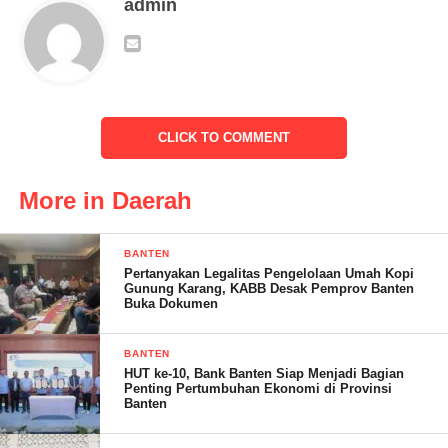
admin
Kegiatan yang dipimpin langsung Danrem 133/NW Brigjen TNI
Amrin Ibrahim, S.I.P itu dilakukan sebagai bentuk kepedulian
demi kenyamanan para warga pengguna jalan di jalan tersebut.
Kegiatan tersebut sengaja dilakukan sebagai bentuk kepedulian
CLICK TO COMMENT
TNI terhadap masyarakat setempat. Jalan-jalan berlubang
memang cukup parah kondisinya, karena beban kendaraan yang
More in Daerah
berat seringkali melintasi jalur tersebut.
Kerusakan badan jalan juga dipengaruhi air hujan yang terus
BANTEN
menerus mengikis jalan berlubang sehingga kondisi kerusakan
Pertanyakan Legalitas Pengelolaan Umah Kopi
Gunung Karang, KABB Desak Pemprov Banten
jalan semakin parah.
Buka Dokumen
BANTEN
HUT ke-10, Bank Banten Siap Menjadi Bagian
Penting Pertumbuhan Ekonomi di Provinsi
Banten