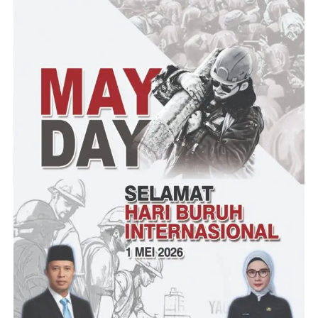
Kegiatan ini dilaksanakan dalam rangka mengimplementasikan
Perintah Harian KASAD bahwa Tentara Angkatan Darat
senantiasa kehadiran nya jadi solusi dan itu juga kita wujudkan
sekarang dengan membantu penambalan jalan raya yang
berlubang.
“Dan ini juga merupakan jalan interaktif banyak kendaraaan
yang melintas akan tetapi juga berlubang, sehingga dapat
mencelakakan pengendara dan ini juga sudah menjadi semboyan
Korem 133/Nani Wartabone, ada lima semboyan yaitu : Seyum,
Salam,Sapa,Hadir dan Bantu,” imbuhnya.
“Kegitan penambalan jalan raya berlubang ini secara bertahap di
wilayah Kodim 1304/Gorontalo dengan tujuanya membantu
masyarakat yang pengendara motor baik roda dua, tiga (bentor)
dan roda empat,” pungkasnya.
( Idrak )