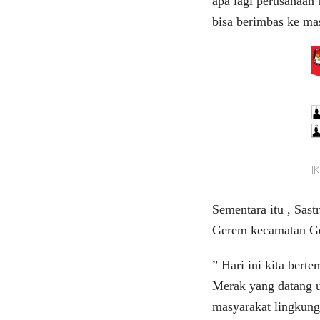
apa lagi perusahaan 
bisa berimbas ke mas
I
Sementara itu , Sas
Gerem kecamatan G
” Hari ini kita ber
Merak yang datang 
masyarakat lingkung