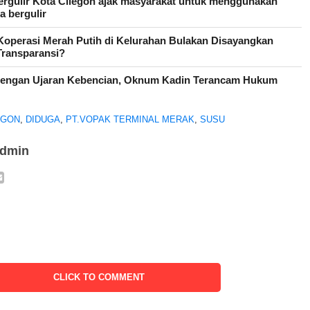
rgulir Kota Cilegon ajak masyarakat untuk menggunakan
 bergulir
Koperasi Merah Putih di Kelurahan Bulakan Disayangkan
Transparansi?
dengan Ujaran Kebencian, Oknum Kadin Terancam Hukum
EGON
,
DIDUGA
,
PT.VOPAK TERMINAL MERAK
,
SUSU
admin
CLICK TO COMMENT