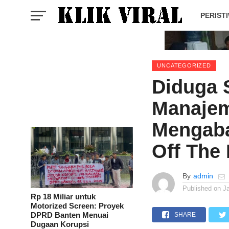
PERIST
UNCATEGORIZED
Diduga 
Manajem
Mengaba
Off The
By
admin
Published on
J
Rp 18 Miliar untuk
Motorized Screen: Proyek
DPRD Banten Menuai
SHARE
Dugaan Korupsi