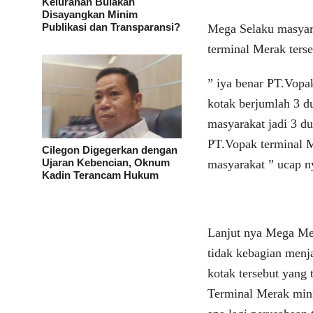
Kelurahan Bulakan
Disayangkan Minim
Publikasi dan Transparansi?
Mega Selaku masyar
terminal Merak ter
” iya benar PT.Vopa
kotak berjumlah 3 d
masyarakat jadi 3 du
PT.Vopak terminal M
Cilegon Digegerkan dengan
Ujaran Kebencian, Oknum
masyarakat ” ucap n
Kadin Terancam Hukum
Lanjut nya Mega Me
tidak kebagian menj
kotak tersebut yang
Terminal Merak mini