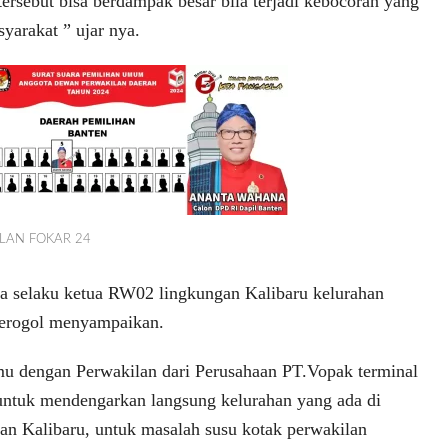
tersebut bisa berdampak besar bila terjadi kebocoran yang
yarakat ” ujar nya.
KLAN FOKAR 24
tra selaku ketua RW02 lingkungan Kalibaru kelurahan
erogol menyampaikan.
temu dengan Perwakilan dari Perusahaan PT.Vopak terminal
untuk mendengarkan langsung kelurahan yang ada di
an Kalibaru, untuk masalah susu kotak perwakilan