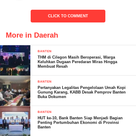
pembinaan secara berkesinambungan sejak dini, serta sebagai
bentuk implementasi pembuktian diri para pesepakbola usia
muda yang selama ini dilatih di Sekolah Sepak Bola (SSB) di
CLICK TO COMMENT
Kabupaten Lebak.
More in Daerah
“Dalam festival sepak bola anak yang diselenggarakan selama 2
BANTEN
THM di Cilegon Masih Beroperasi, Warga
hari, Sabtu 24 Febuary 2024 dan minggu 25 Febuary 2024
Keluhkan Dugaan Peredaran Miras Hingga
tampil sebagai juara pertama untuk kategori U-15 dan sekaligus
Membuat Resah
diberikan hadiah langsung pemain terbaik, topskor, trofi dan
uang pembinaan serta piagam, Kami harapkan kepada semua
BANTEN
Pertanyakan Legalitas Pengelolaan Umah Kopi
peserta, untuk menjadi regenerasi pesepakbola Kabupaten Lebak
Gunung Karang, KABB Desak Pemprov Banten
dan Indonesia,” imbuhnya.
Buka Dokumen
BANTEN
HUT ke-10, Bank Banten Siap Menjadi Bagian
Penting Pertumbuhan Ekonomi di Provinsi
Alfian menambahkan, dalam turnamen tersebut terdapat 10 tim
Banten
yang mengikuti festival ini. Terdiri dari Kelompok Umur 9-11-