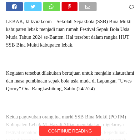
LEBAK, klikviral.com – Sekolah Sepakbola (SSB) Bina Mukti
kabupaten lebak menjadi tuan rumah Festival Sepak Bola Usia
Muda Tahun 2024 se-Banten. Hal tersebut dalam rangka HUT
SSB Bina Mukti kabupaten lebak.
Kegiatan tersebut dilakukan bertujuan untuk menjalin silaturahmi
dan masa pembinaan sepak bola usia muda di Lapangan “Uwes
Qorny” Ona Rangkasbitung, Sabtu (24/2/24)
Ketua paguyuban orang tua murid SSB Bina Mukti (POTM)
Kabupaten Lebak M. Hazali Alfian mengatakan, digelarnya
CONTINUE READING
festival sepakbola usia dini itu merupakan bentuk kepedulian,