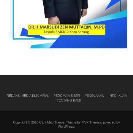
REDAKSI MEDIA KLIK VIRAL
PEDOMAN SIBER
PENOLAKAN
INFO IKLAN
TENTANG KAMI
Copyright © 2016 Click Mag Theme. Theme by MVP Themes, powered by
WordPress.