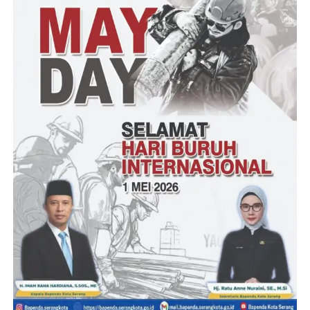
“Pembinaan sepakbola usia dini sangat perlu untuk dilakukan
untuk membentuk mental bertanding dan sebagai wadah untuk
mengasah bakat berolahraga,” Lanjut Alfian.
Antusiasme tidak hanya datang dari pemain, namun juga dari
orang tua, pelatih maupun penonton, ditandai dengan ramainya
pengunjung di lokasi pertandingan,”bebernya.
Kepala SSB Bina Mukti Kabupaten Lebak Ahmad Saftari
mentatakan, Turnamen festival sepak bola usia dini sangat
penting untuk pembibitan calon pemain masa depan.
“Harapannya, kedepan mereka bisa menjadi atlet sepak bola