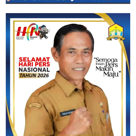
professional yang tidak hanya membanggakan bagi orang tua
namun kepada bangsa dan negara.
Ahmad saftari, menuturkan dirinya yakin bahwa 5 atau 6 tahun
kedepan para pemain yang bertanding di Festival Sepakbola ini
akan menjadi pemain nasional, dan beliau juga berterima kasih
kepada ketua panitia dan pengurus SBB Bina Mukti dan seluruh
panitia yang telah menyukseskan acara tersebut.
“Semoga dengan adanya Festival Sepak Bola Usia muda Bina
Mukti Cup III tahun 2024 dapat mendukung tercapainya akan
muncul pesepakbola masa depan yang mampu membawa harum
daerah, khususnya di kancah nasional atau bahkan
internasional,” tandasnya.