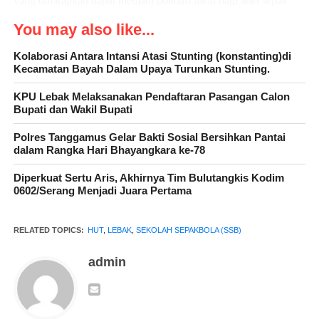
yang diharapkan dapat menjadi pondasi awal bagi atlet sepak
bola berprestasi.
You may also like...
Kolaborasi Antara Intansi Atasi Stunting (konstanting)di
Kecamatan Bayah Dalam Upaya Turunkan Stunting.
“Sehingga, melalui turnamen tersebut anak-anak dapat diberikan
KPU Lebak Melaksanakan Pendaftaran Pasangan Calon
kesempatan untuk dapat mengembangkan diri. Sebab, mereka
Bupati dan Wakil Bupati
juga mendapat kesempatan bermain dan bertanding lebih
banyak,” ungkap Alfian.
Polres Tanggamus Gelar Bakti Sosial Bersihkan Pantai
dalam Rangka Hari Bhayangkara ke-78
Diperkuat Sertu Aris, Akhirnya Tim Bulutangkis Kodim
0602/Serang Menjadi Juara Pertama
RELATED TOPICS:
HUT
,
LEBAK
,
SEKOLAH SEPAKBOLA (SSB)
admin
Masih kata Alfian, turnamen festival ini sebagai gerbang