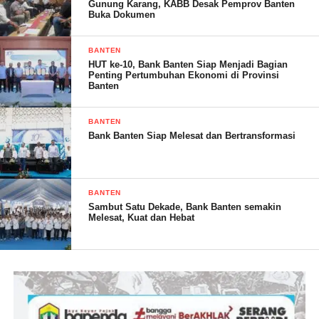
Acara Bazar Amal ke-5 ini diharapkan tidak hanya menjadi
Gunung Karang, KABB Desak Pemprov Banten
Buka Dokumen
momen hangat antar anggota paguyuban, tetapi juga memberi
dampak positif bagi masyarakat di sekitar. Dengan partisipasi
BANTEN
yang tinggi dari berbagai pihak, kegiatan ini mencerminkan rasa
HUT ke-10, Bank Banten Siap Menjadi Bagian
solidaritas dan kepedulian sosial yang berkelanjutan, khususnya
Penting Pertumbuhan Ekonomi di Provinsi
Banten
menjelang bulan Ramadhan.
BANTEN
Bank Banten Siap Melesat dan Bertransformasi
Hermawan – RG
BANTEN
Post Views:
33
Sambut Satu Dekade, Bank Banten semakin
Melesat, Kuat dan Hebat