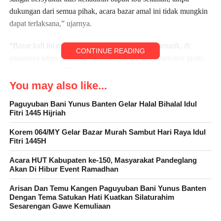
dukungan dari semua pihak, acara bazar amal ini tidak mungkin
dapat terlaksana,” ujarnya.
“Bazar kali ini menawarkan beragam kegiatan menarik, di
CONTINUE READING
antaranya tebus sembako murah, pemeriksaan kesehatan gratis,
donor darah, cek HB darah, lelang baju layak pakai, serta aneka
makanan dan minuman. Selain itu, terdapat juga stand hijab dan
You may also like...
fashion, hiburan, hingga door prize yang menarik untuk
Paguyuban Bani Yunus Banten Gelar Halal Bihalal Idul
menambah semarak acara,” terang H. Tb. Rizki.
Fitri 1445 Hijriah
Ketua Umum Paguyuban Bani Yunus Banten, H. Tb. Dodon,
Korem 064/MY Gelar Bazar Murah Sambut Hari Raya Idul
Fitri 1445H
turut memberikan sambutan dengan menyampaikan penghargaan
kepada seluruh panitia dan tamu undangan yang telah
Acara HUT Kabupaten ke-150, Masyarakat Pandeglang
mendukung dan memeriahkan acara. Ia juga memaparkan
Akan Di Hibur Event Ramadhan
sejarah singkat mengenai Paguyuban Bani Yunus Banten yang
Arisan Dan Temu Kangen Paguyuban Bani Yunus Banten
merupakan keturunan dari Kesultanan Banten,” Paguyuban ini
Dengan Tema Satukan Hati Kuatkan Silaturahim
tidak hanya menjadi wadah bagi kami untuk berkumpul, tetapi
Sesarengan Gawe Kemuliaan
juga sebagai sarana untuk berbagi dan berkontribusi bagi