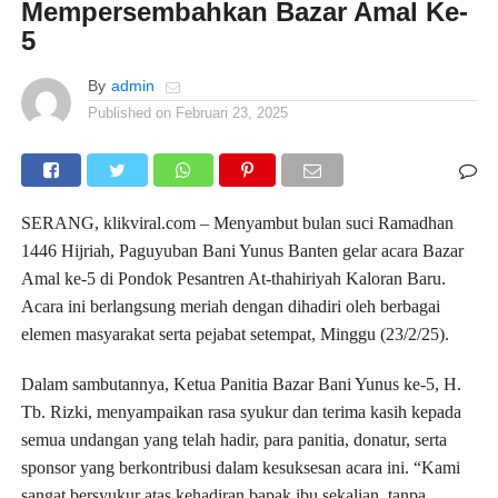
Mempersembahkan Bazar Amal Ke-
5
By
admin
Published on
Februari 23, 2025
SERANG, klikviral.com – Menyambut bulan suci Ramadhan
1446 Hijriah, Paguyuban Bani Yunus Banten gelar acara Bazar
Amal ke-5 di Pondok Pesantren At-thahiriyah Kaloran Baru.
Acara ini berlangsung meriah dengan dihadiri oleh berbagai
elemen masyarakat serta pejabat setempat, Minggu (23/2/25).
Dalam sambutannya, Ketua Panitia Bazar Bani Yunus ke-5, H.
Tb. Rizki, menyampaikan rasa syukur dan terima kasih kepada
semua undangan yang telah hadir, para panitia, donatur, serta
sponsor yang berkontribusi dalam kesuksesan acara ini. “Kami
sangat bersyukur atas kehadiran bapak ibu sekalian, tanpa