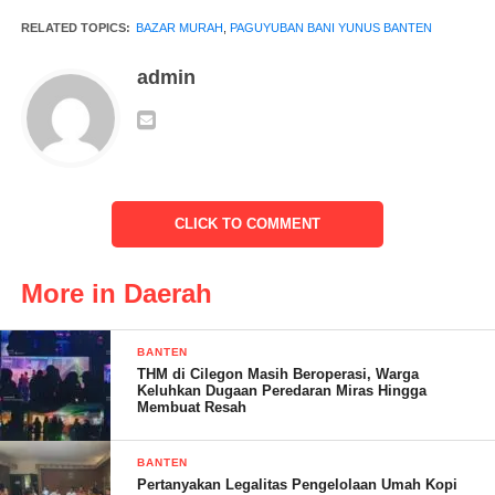
masyarakat,” tutur H. Tb. Dodon.
RELATED TOPICS:
BAZAR MURAH
,
PAGUYUBAN BANI YUNUS BANTEN
Drs. Subagyo, M.Si, Asisten Daerah I Kota Serang, mewakili
admin
Wali Kota Serang H. Budi Rustandi, SE yang tidak dapat hadir
karena mengikuti acara Retreat di Magelang, juga
menyampaikan sambutan. Ia mengucapkan terima kasih kepada
panitia yang telah mengundangnya dan menjelaskan bahwa
bazar amal ini lebih dari sekadar ajang silaturahmi.
CLICK TO COMMENT
“Bazar amal ini adalah bentuk kepedulian nyata terhadap sesama
yang membutuhkan. Kami sangat mengapresiasi kegiatan Bazar
More in Daerah
Bani Yunus ini. Harapan kami, semoga acara ini berjalan lancar
dan sukses serta menjadi inspirasi bagi masyarakat Kota Serang
BANTEN
untuk lebih peduli kepada sesama yang membutuhkan,”
THM di Cilegon Masih Beroperasi, Warga
ungkapnya. Ia juga menambahkan doa agar segala amal baik
Keluhkan Dugaan Peredaran Miras Hingga
Membuat Resah
yang dilakukan diterima oleh Allah SWT dan diberikan balasan
yang baik.
BANTEN
Pertanyakan Legalitas Pengelolaan Umah Kopi