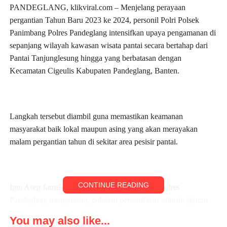
PANDEGLANG, klikviral.com – Menjelang perayaan
pergantian Tahun Baru 2023 ke 2024, personil Polri Polsek
Panimbang Polres Pandeglang intensifkan upaya pengamanan di
sepanjang wilayah kawasan wisata pantai secara bertahap dari
Pantai Tanjunglesung hingga yang berbatasan dengan
Kecamatan Cigeulis Kabupaten Pandeglang, Banten.
Langkah tersebut diambil guna memastikan keamanan
masyarakat baik lokal maupun asing yang akan merayakan
malam pergantian tahun di sekitar area pesisir pantai.
CONTINUE READING
Iptu Asep Jamaludin SH Kapolsek Panimbang Polres
Pandeglang mengatakan, puluhan personil dari seluruh jajaran
Polsek Panimbang sesuai wilayah masing masing dikerahkan
You may also like...
untuk melakukan patroli rutin baik siang maupun malam serta