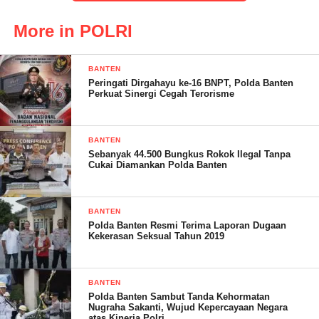
More in POLRI
“Kami bersama jajaran untuk memberikan perlindungan
maksimal kepada masyarakat selama perayaan Tahun Baru.
BANTEN
Pengamanan di wilayah pantai menjadi fokus utama, mengingat
Peringati Dirgahayu ke-16 BNPT, Polda Banten
banyaknya kegiatan yang dilakukan di sekitar area ini.”
Perkuat Sinergi Cegah Terorisme
terangnya.
BANTEN
Sebanyak 44.500 Bungkus Rokok Ilegal Tanpa
Cukai Diamankan Polda Banten
Selain patroli, Polsek Panimbang juga bekerja sama dengan
beberapa pihak, Muspika Kecamatan, Satpol PP, dan instansi
terkait lainnya untuk memastikan koordinasi yang baik dalam
BANTEN
Polda Banten Resmi Terima Laporan Dugaan
menjaga keamanan.
Kekerasan Seksual Tahun 2019
BANTEN
“Upaya ini dilakukan sebagai bentuk sinergi antar instansi guna
Polda Banten Sambut Tanda Kehormatan
Nugraha Sakanti, Wujud Kepercayaan Negara
mengatasi potensi gangguan keamanan selama perayaan Tahun
atas Kinerja Polri