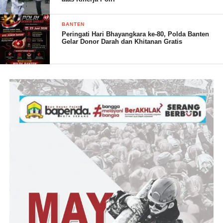
Baru di gelar di seluruh wilayah kawasan wisata pantai di
Kabupaten Pandeglang,” ucapnya.
BANTEN
Peringati Hari Bhayangkara ke-80, Polda Banten
Gelar Donor Darah dan Khitanan Gratis
Selain itu, warga diajak untuk tetap tenang dan ikuti aturan yang
sudah di tetapkan pemerintah daerah baik sebelum maupun
sesudah pergantian tahun, serta bekerja sama dengan aparat yang
bertugas.
Kapolsek Panimbang Iptu Asep Jamaludin SH juga mengimbau
agar masyarakat selalu melaporkan kepada aparat terkait segala
bentuk kejadian yang dianggap mencurigakan demi menjaga
keamanan bersama.