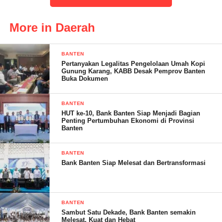
More in Daerah
BANTEN
Pertanyakan Legalitas Pengelolaan Umah Kopi
Gunung Karang, KABB Desak Pemprov Banten
Buka Dokumen
Lanjutnya, klinik ini akan terus berkembang melalui perbaikan
mutu yang menyeluruh dan berkelanjutan. Hal ini sejalan dengan
BANTEN
visi dan misi Klinik Ambon Era Medika, yaitu menjadi pilihan
HUT ke-10, Bank Banten Siap Menjadi Bagian
klinik swasta bermutu bagi masyarakat di Kabupaten Serang
Penting Pertumbuhan Ekonomi di Provinsi
Banten
khususnya warga Cikande.
BANTEN
Bank Banten Siap Melesat dan Bertransformasi
“Kedepannya tentunya kami melayanin masyarakat dengan
senang hati dan berikan pelayanan terbaiknya, sesuai dengan
komitmen klinik Ambon Era Media,” pungkasnya.
BANTEN
Sambut Satu Dekade, Bank Banten semakin
Melesat, Kuat dan Hebat