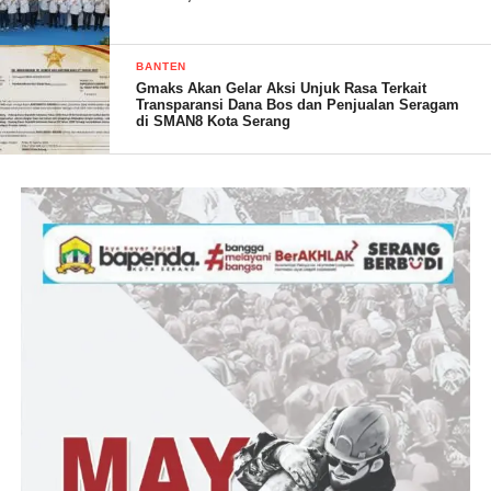
Id – RG
BANTEN
Gmaks Akan Gelar Aksi Unjuk Rasa Terkait
Transparansi Dana Bos dan Penjualan Seragam
di SMAN8 Kota Serang
Post Views:
25