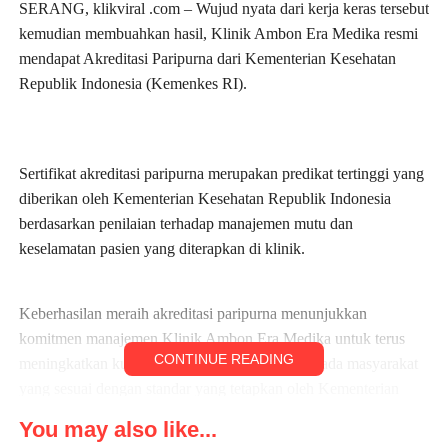
SERANG, klikviral .com – Wujud nyata dari kerja keras tersebut
kemudian membuahkan hasil, Klinik Ambon Era Medika resmi
mendapat Akreditasi Paripurna dari Kementerian Kesehatan
Republik Indonesia (Kemenkes RI).
Sertifikat akreditasi paripurna merupakan predikat tertinggi yang
diberikan oleh Kementerian Kesehatan Republik Indonesia
berdasarkan penilaian terhadap manajemen mutu dan
keselamatan pasien yang diterapkan di klinik.
Keberhasilan meraih akreditasi paripurna menunjukkan
komitmen manajemen Klinik Ambon Era Medika untuk terus
CONTINUE READING
meningkatkan kualitas pelayanan kesehatan kepada masyarakat
yang sesuai dengan standar yang tetapkan oleh Kementerian
Kesehatan Republik Indonesia.
You may also like...