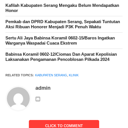
Kafilah Kabupaten Serang Mengaku Belum Mendapatkan
Honor
Pemilik Klinik Ambon Era Medika Cikande H Adhi Ajie
Pemkab dan DPRD Kabupaten Serang, Sepakati Tuntutan
Saptoro menjelaskan Klinik Ambon Era Medika sebagai fasilitas
Aksi Ribuan Honorer Menjadi P3K Penuh Waktu
pelayanan kesehatan yang menyelenggarakan pelayanan
kesehatan dan menyediakan pelayanan medik dasar secara
Sertu Ali Jaya Babinsa Koramil 0602-15/Baros Ingatkan
Warganya Waspadai Cuaca Ekstrem
komprehensif telah memenuhi 3 standar akreditasi yaitu Tata
Kelola Klinik (TKK), Peningkatan Mutu dan Kesehatan Pasien
Babinsa Koramil 0602-12/Ciomas Dan Aparat Kepolisian
(PMKP), serta Penyelenggaraan Kesehatan Perorangan (PKP).
Laksanakan Pengamanan Pencoblosan Pilkada 2024
RELATED TOPICS:
KABUPATEN SERANG
,
KLINIK
“Alhamdulillah Kemenkes RI sudah menerbitkan Akreditasi,
admin
kami berterima kasih kepada Dokter, perawat dan staf Klinik
Ambon Era Medika yang sudah kerja keras bekerja agar klinik
ini menjadi Akreditasi,” ujarnya.
CLICK TO COMMENT