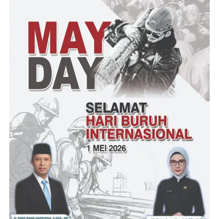
tokoh masyarakat dan pemuda sekali lagi saya mengucapkan
terima kasih” ucapnya
Dalam acara Lounching HUT Desa Ranjeng ke 38 dihadiri oleh
Camat Ciruas Drs Eri Suhaeri,M.Si,Danramil Ciruas Lettu