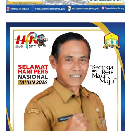
Yusrizal, Kapolsek Ciruas Kompol Hasan Khan,SH, para tokoh
masyarakat,Pemuda Pancasila,LSM,Ormas yang hadir
Camat Ciruas Drs Eri Suhaeri,M.Si dalam sambutannya saya
selaku Camat Ciruas dan secara pribadi merasa bangga kepada
Kepala Desa Ranjeng karena dengan mengadakan acara HUT
Desa Ranjeng begitu megahnya tidak menggunakan dana Desa
atau dana pemerintah dan semua itu hasil swadaya masyarakat
dan dukungan dari sponsor yang turut berkonstribusi demi
tercapainya acara HUT Desa Ranjeng yang ke 38 dan semua itu
atas dasar kekompakan baik pengurus Rt,RW dan para Toho
masyarakat serta para tokoh pemuda Desa Ranjeng
“Saya merasa bangga bahwa di Desa Ranjeng sudah tidak ada
lagi penjual minuman keras, pemabuk atau geng motor yang
membuat resah masyarakat maka dengan ini saya mengucapkan
terima kasih bahwa di Desa Ranjeng terbebas dari segala
minuman keras dan dalam hal ini saya selaku Camat Ciruas