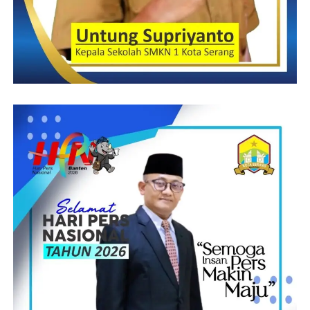
mengucapkan selamat ulang tahun Desa Ranjeng yang ke 38
semoga Desa Ranjeng semakin maju dan makmur” tutup Camat
M. Jandan,SE
Post Views:
7