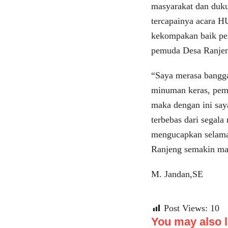
masyarakat dan duku
tercapainya acara H
kekompakan baik pe
pemuda Desa Ranje
“Saya merasa bangga
minuman keras, pem
maka dengan ini sa
terbebas dari segal
mengucapkan selama
Ranjeng semakin m
M. Jandan,SE
Post Views:
10
You may also li