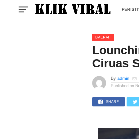
PERIST
DAERAH
Lounchi
Ciruas 
By
admin
Published on
N
SHARE