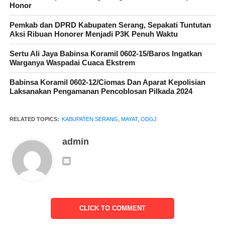
Honor
Pemkab dan DPRD Kabupaten Serang, Sepakati Tuntutan
Aksi Ribuan Honorer Menjadi P3K Penuh Waktu
Sertu Ali Jaya Babinsa Koramil 0602-15/Baros Ingatkan
Warganya Waspadai Cuaca Ekstrem
Babinsa Koramil 0602-12/Ciomas Dan Aparat Kepolisian
Laksanakan Pengamanan Pencoblosan Pilkada 2024
RELATED TOPICS:
KABUPATEN SERANG
,
MAYAT
,
ODGJ
Dituturkan oleh Hermawan ketua Rukun Warga RW 07,RT 01″
Kami mendapat informasi ada mayat laki-laki yang sudah
admin
membusuk sekitar dua atau tiga harian tersebut sekitar jam 11,00
wib dan kami segera ketempat kejadian dan melaporkan ke
Polsek Anyar untuk di tindak lanjuti,dan alhamdulilah respon
cepat dari petugas kepolisian dengan mobil tim inafisny meng
evakuasi mayat tersebut dan memberikan siraman air ketimun
CLICK TO COMMENT
agar supaya mengurangi bau busuk di area rumah kosong
tersebut “ujarnya kepada awak media di lokasi kejadian