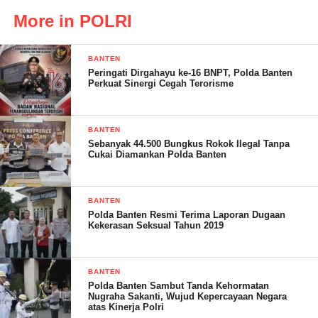
More in POLRI
BANTEN
Dibenarkan Kapolsek Anyar AKP Suhel Anyar saat dihubungi
Peringati Dirgahayu ke-16 BNPT, Polda Banten
via telepon menuturkan”anggota jaga kami mendapat kan
Perkuat Sinergi Cegah Terorisme
laporan dari warga sekitar pukul 11,00wib ditemukannya mayat
laki-laki digaan sementara Orang Dengan Gangguan Jiwa
BANTEN
(ODGJ),dan masih dalam indentifikasi pihak tim Inafis Polres
Sebanyak 44.500 Bungkus Rokok Ilegal Tanpa
Cilegon dan kemudian mayat di bawa ke RSUD Kota cilegon
Cukai Diamankan Polda Banten
untuk penanganan lebih lanjut ,”pungkasnya
BANTEN
Polda Banten Resmi Terima Laporan Dugaan
Kekerasan Seksual Tahun 2019
BANTEN
Polda Banten Sambut Tanda Kehormatan
Nugraha Sakanti, Wujud Kepercayaan Negara
atas Kinerja Polri