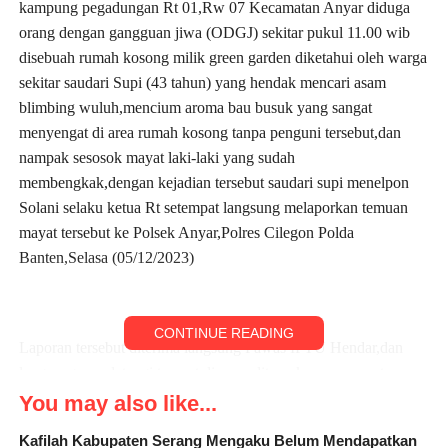
kampung pegadungan Rt 01,Rw 07 Kecamatan Anyar diduga
orang dengan gangguan jiwa (ODGJ) sekitar pukul 11.00 wib
disebuah rumah kosong milik green garden diketahui oleh warga
sekitar saudari Supi (43 tahun) yang hendak mencari asam
blimbing wuluh,mencium aroma bau busuk yang sangat
menyengat di area rumah kosong tanpa penguni tersebut,dan
nampak sesosok mayat laki-laki yang sudah
membengkak,dengan kejadian tersebut saudari supi menelpon
Solani selaku ketua Rt setempat langsung melaporkan temuan
mayat tersebut ke Polsek Anyar,Polres Cilegon Polda
Banten,Selasa (05/12/2023)
CONTINUE READING
Laporan tersebut diterima langsung Pawas IPTU Hendar,dan
langsung mendatangi tempat dimana ditemukannya mayat
tersebut,dan selanjutnya menghubungi KA SPK Polres
You may also like...
Cilegon,dan Tim INAFIS Polres Cilegon untuk dilakukan
Kafilah Kabupaten Serang Mengaku Belum Mendapatkan
identifikasi dan penanganan lebih lanjut