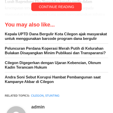
Lurah Bagendung Eha Nursoleha kepada media dalam
CONTINUE READING
kesempatan tersebut menyampaikan terimakasih kepada
masyarakat terutama kader yang sudah menyampaikan infonya
kepada kami dalam hal stunting
You may also like...
” jujur saya pribadi sangat terkejut dengan peningkatan ini,
Kepala UPTD Dana Bergulir Kota Cilegon ajak masyarakat
karena beberapa waktu lalu di kecamatan Cilegon membuka
untuk menggunakan barcode program dana bergulir
dapur umum untuk stunting ini, dan Alhamdulillah tidak ada
Peluncuran Perdana Koperasi Merah Putih di Kelurahan
peningkatan lagi” tutur Eha.
Bulakan Disayangkan Minim Publikasi dan Transparansi?
Cilegon Digegerkan dengan Ujaran Kebencian, Oknum
Kadin Terancam Hukum
Eha menambahkan peningkatan stunting yang terjadi dominan
Andra Soni Sebut Korupsi Hambat Pembangunan saat
karena faktor pola asuh yang mana banyak sekali para orang tua
Kampanye Akbar di Cilegon
yang bekerja, sehingga asupan gizi untuk anak mereka kurang
diperhatikan, kami sebagai pemerintah meminta kepada orang
RELATED TOPICS:
CILEGON
,
STUNTING
tua untuk memperhatikan gizi anak, karena tumbuh kembang
anak sangat mempengaruhi masa depan mereka.
admin