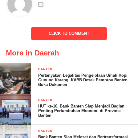
Harapan kami semoga dikelurahan Bagendung ini bisa
membuka dapur umum, agar anak anak bisa terpantau langsung
oleh kami asupan gizi nya, tutup Eha.
CLICK TO COMMENT
More in Daerah
BANTEN
Pertanyakan Legalitas Pengelolaan Umah Kopi
Gunung Karang, KABB Desak Pemprov Banten
Buka Dokumen
BANTEN
HUT ke-10, Bank Banten Siap Menjadi Bagian
Penting Pertumbuhan Ekonomi di Provinsi
Banten
Seorang ibu hadir dalam kegiatan stunting dengan membawa
anaknya bernama Ujang Al Ikrom berusia 3 tahun, dengan
BANTEN
Bank Banten Siap Melesat dan Bertransformasi