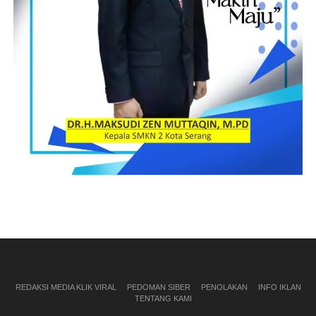
akan teratasi semua dan saya harapkan semua masyarakat ikut
berpartisipasi,” Tandasnya
M. Jandan, SE
Post Views:
10
REDAKSI MEDIA KLIK VIRAL
PEDOMAN SIBER
PENOLAKAN
INFO IKLAN
TENTANG KAMI