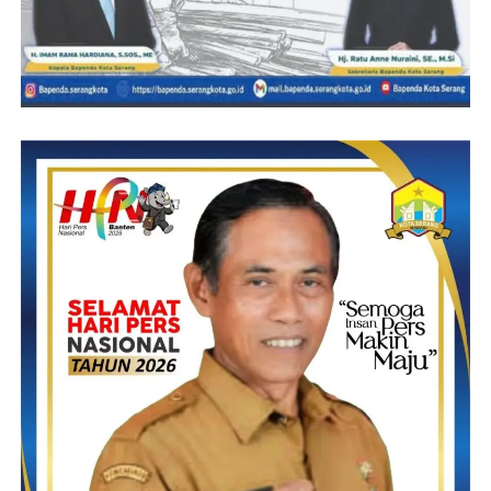
Program yang di prioritaskan penanganan banjir karena itu yang
di tuntut oleh masyarakat, upaya dari kelurahan itu sendiri kita
adakan gotong royong untuk normalisasi imbuhnya
Selain dari pada itu pihaknya juga memprioritaskan program
program yang berkaitan dengan peningkatan SDM dan
kesehatan masyarakat sementara belum sempat dibahas tapi
itupun juga menjadi prioritas tukasnya