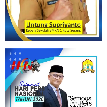
H. Mashudi dalam bincang bincang dengan Awak Media Klik
Viral mengatakan “Bahwa setiap kelurahan mengadakan
musrembang secara rutin di awal tahun dalam rangka
merencanakan program di tahun yang akan datang, karena
memang perlu musrembang untuk merencanakan semua
kegiatan yang ada di Kota Serang,” Ujarnya
“Yang sudah di rencanakan di musrembang kali ini harus
menjadi prioritas dan harus di jalankan dan yang menjadi
prioritas tahun ini adalah infrastruktur dan bangunan gedung,”
jelasnya
“H. Mashudi berharap bahwa semua permasalahan
permasalahan yang ada di kelurahan serang mudah mudahan