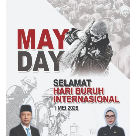
mari kita berdayakan membayar pajak bumi dan bangunan
karena kita sebagai warga negara yang baik demi menunjang
kelancaran pembangunan masyarakat Kota Serang
Samsuri dalam perbincangan dengan Awak Media Klik Viral
menyatakan bahwa Pelaksanaan musrembang Kelurahan Serang
usulan dari masyarakat dari tahun sebelumnya bukan berarti
tidak di tindak lanjuti tapi karena anggaran terbatas sehingga
beberapa usulan tidak di akomodir, di ikuti para RW, tokoh
agama, dan tokoh masyarakat serta pihak yang berkepentingan
hal yang di tekankan di musrembang kelurahan serang ini adalah
usulan usulan tahun sebelumnya antaranya drinase dan paving
blok ungkapnya
Pembangunan tersebut juga berjalan bukan hanya bukan
program dari pemerintah dari Dinas PUPR Provinsi Banten juga
ikut andil