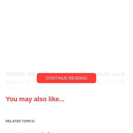
SERANG, Klikviral.com – Acara Musrembang dihadiri oleh H.
CONTINUE READING
Mashudi, SE, M.Si Camat Serang, SAMSURI, SE, M.Si Lurah
Serang, Dinas PUPR Kota Serang
You may also like...
Para Ketua RW, Tokoh Masyarakat, Babinsa, polsek bertempat
di Aula Kelurahan Serang, Kamis ( 12/01/2023 )
RELATED TOPICS:
Samsuri, SE, M.Si Lurah Serang dalam sambutannya saya
mengucapkan terima kasih kepada para undangan yang telah