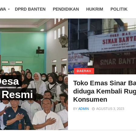
IWA
DPRD BANTEN
PENDIDIKAN
HUKRIM
POLITIK
DAERAH
Desa
Toko Emas Sinar B
diduga Kembali Rug
 Resmi
Konsumen
BY
ADMIN
AGUSTUS 3, 2023