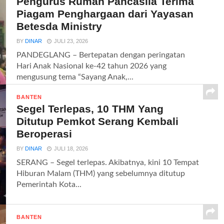
Pengurus Rumah Pancasila Terima
Piagam Penghargaan dari Yayasan
Betesda Ministry
BY
DINAR
JULI 23, 2026
PANDEGLANG – Bertepatan dengan peringatan
Hari Anak Nasional ke-42 tahun 2026 yang
mengusung tema “Sayang Anak,...
BANTEN
Segel Terlepas, 10 THM Yang
Ditutup Pemkot Serang Kembali
Beroperasi
BY
DINAR
JULI 18, 2026
SERANG – Segel terlepas. Akibatnya, kini 10 Tempat
Hiburan Malam (THM) yang sebelumnya ditutup
Pemerintah Kota...
BANTEN