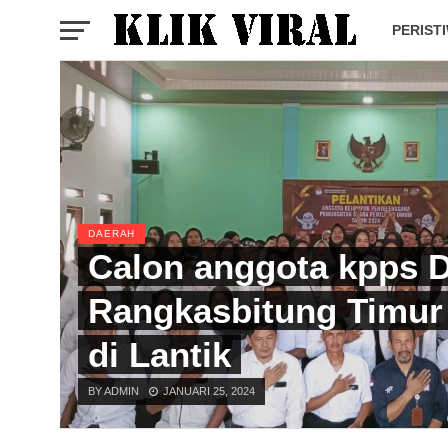
PERIST
DAERAH
Calon anggota kpps 
Rangkasbitung Timur
di Lantik
BY ADMIN
JANUARI 25, 2024