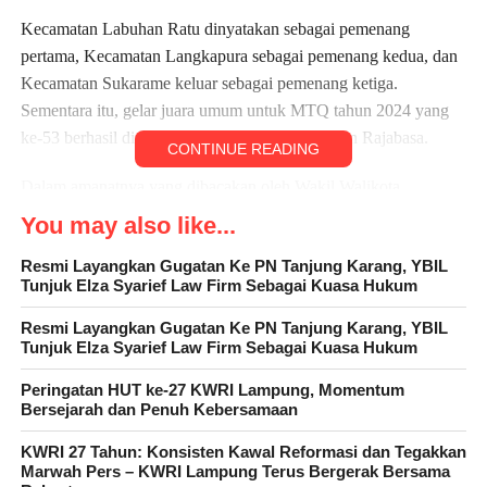
Kecamatan Labuhan Ratu dinyatakan sebagai pemenang
pertama, Kecamatan Langkapura sebagai pemenang kedua, dan
Kecamatan Sukarame keluar sebagai pemenang ketiga.
Sementara itu, gelar juara umum untuk MTQ tahun 2024 yang
ke-53 berhasil diraih oleh kafilah dari Kecamatan Rajabasa.
CONTINUE READING
Dalam amanatnya yang dibacakan oleh Wakil Walikota,
Walikota Bandar Lampung menekankan pentingnya MTQ
You may also like...
sebagai perekat dan pemersatu bagi warga Kota Bandar
Resmi Layangkan Gugatan Ke PN Tanjung Karang, YBIL
Lampung. Ia juga menekankan pentingnya menjadikan MTQ
Tunjuk Elza Syarief Law Firm Sebagai Kuasa Hukum
sebagai sarana untuk membumikan ajaran agama dan isi Alquran
sebagai pedoman dalam kehidupan bermasyarakat.
Resmi Layangkan Gugatan Ke PN Tanjung Karang, YBIL
Tunjuk Elza Syarief Law Firm Sebagai Kuasa Hukum
Acara penutupan MTQ Kota Bandar Lampung menjadi bukti
Peringatan HUT ke-27 KWRI Lampung, Momentum
nyata semangat kebersamaan dan kecintaan terhadap Al-Quran
Bersejarah dan Penuh Kebersamaan
yang terus menggelora di tengah-tengah masyarakat setempat.
KWRI 27 Tahun: Konsisten Kawal Reformasi dan Tegakkan
Marwah Pers – KWRI Lampung Terus Bergerak Bersama